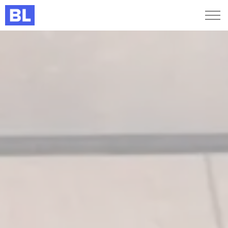
Genveje
Find medarbejder
Kurser og arrangementer
Jobportalen
MitBL