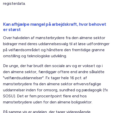
registerdata.
Kan afhjælpe mangel på arbejdskraft, hvor behovet
er størst
Over halvdelen af mønsterbrydere fra den almene sektor
bidrager med deres uddannelsesvalg til at løse udfordringer
på velfærdsområdet og håndtere den fremtidige grønne
omstilling og teknologiske udvikling.
De unge, der har brudt den sociale arv og er vokset op i
den almene sektor, færdiggør oftere end andre såkaldte
"velfærdsuddannelser". Fx tager hele 16 pct. af
mønsterbrydere fra den almene sektor erhvervsfaglige
uddannelser inden for omsorg, sundhed og pædagogik (fx
SOSU). Det er fem procentpoint flere end hos
mønsterbrydere uden for den almene boligsektor.
På samme vis er andelen, der tager videregående