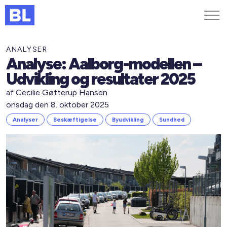
Genveje
ANALYSER
Analyse: Aalborg-modellen –
Find medarbejder
Udvikling og resultater 2025
Kurser og arrangementer
af Cecilie Gøtterup Hansen
Jobportalen
onsdag den 8. oktober 2025
MitBL
Analyser
Beskæftigelse
Byudvikling
Sundhed