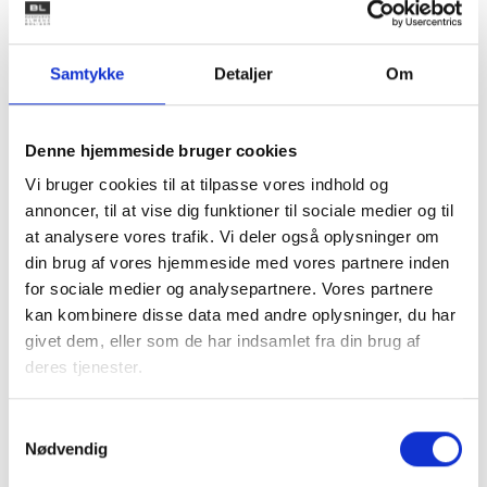
stigning i antallet af speciallægebesøg blandt ældre
beboere i Aalborg Øst, som er vokset mere end i både
kommunen og i regionen. Særligt er antallet af kontakter til
Samtykke
Detaljer
Om
fysioterapi steget, hvilket kan indikere, at de ældre
beboere i højere grad nu modtager behandling, som de
tidligere kunne har haft svært ved at tilgå på grund af fx
Denne hjemmeside bruger cookies
afstand eller mobilitetsudfordringer.
Vi bruger cookies til at tilpasse vores indhold og
annoncer, til at vise dig funktioner til sociale medier og til
Tabel 1. Gennemsnitligt antal lægebesøg pr. person,
at analysere vores trafik. Vi deler også oplysninger om
65+ år
din brug af vores hjemmeside med vores partnere inden
for sociale medier og analysepartnere. Vores partnere
kan kombinere disse data med andre oplysninger, du har
givet dem, eller som de har indsamlet fra din brug af
deres tjenester.
Samtykkevalg
Nødvendig
Note: Besøg hos alment praktiserende læge dækker over