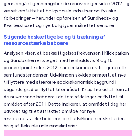
gennemgået gennemgribende renoveringer siden 2012 og
været omfattet af boligsociale indsatser og fysiske
forbedringer – herunder opførelsen af Sundheds- og
Kvartershuset og nye boligtyper målrettet seniorer.
Stigende beskæftigelse og tiltrækning af
ressourcestærke beboere
Analysen viser, at beskæftigelsesfrekvensen i Kildeparken
og Sundparken er steget med henholdsvis 9 og 16
procentpoint siden 2012, når der korrigeres for generelle
samfundstendenser. Udviklingen skyldes primært, at nye
tilflyttere med stærkere socioøkonomisk baggrund i
stigende grad er flyttet til området. Knap fire ud af fem af
de nuværende beboere i de fem afdelinger er flyttet til
området efter 2011. Dette indikerer, at området i dag har
udviklet sig til et attraktivt område for nye
ressourcestærke beboere, idet udviklingen er sket uden
brug af fleksible udlejningskriterier.