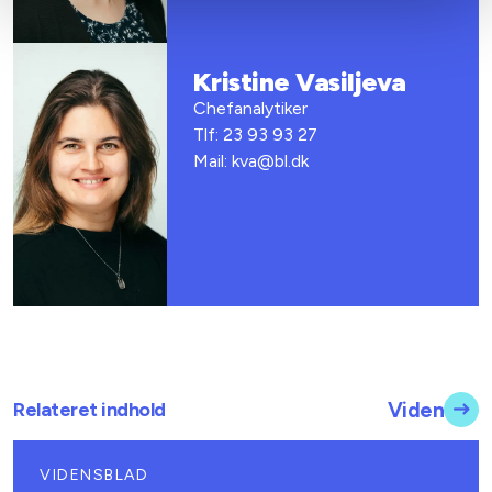
Kristine Vasiljeva
Chefanalytiker
Tlf: 23 93 93 27
Mail: kva@bl.dk
Relateret indhold
Viden
VIDENSBLAD