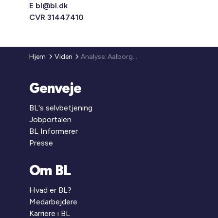
E
bl@bl.dk
CVR 31447410
Hjem
Viden
Analyse: Aalborg-modellen – Udvikling og resultater 2025
Genveje
BL's selvbetjening
Jobportalen
BL Informerer
Presse
Om BL
Hvad er BL?
Medarbejdere
Karriere i BL