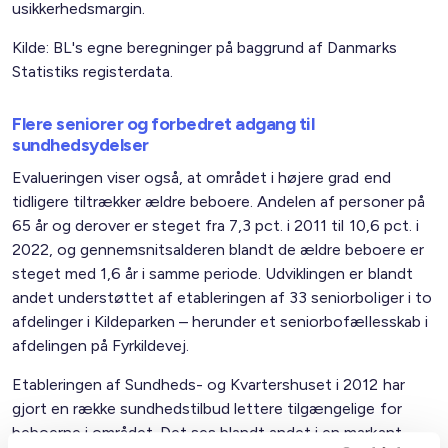
usikkerhedsmargin.
Kilde: BL's egne beregninger på baggrund af Danmarks
Statistiks registerdata.
Flere seniorer og forbedret adgang til
sundhedsydelser
Evalueringen viser også, at området i højere grad end
tidligere tiltrækker ældre beboere. Andelen af personer på
65 år og derover er steget fra 7,3 pct. i 2011 til 10,6 pct. i
2022, og gennemsnitsalderen blandt de ældre beboere er
steget med 1,6 år i samme periode. Udviklingen er blandt
andet understøttet af etableringen af 33 seniorboliger i to
afdelinger i Kildeparken – herunder et seniorbofællesskab i
afdelingen på Fyrkildevej.
Etableringen af Sundheds- og Kvartershuset i 2012 har
gjort en række sundhedstilbud lettere tilgængelige for
beboerne i området. Det ses blandt andet i en markant