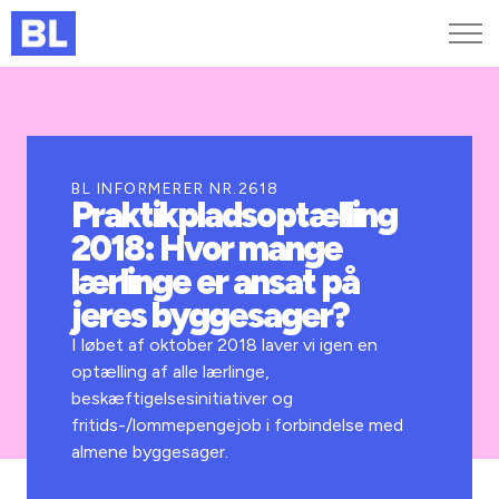
Genveje
Find medarbejder
Kurser og arrangementer
BL INFORMERER NR.2618
Praktikpladsoptælling
Jobportalen
2018: Hvor mange
MitBL
lærlinge er ansat på
jeres byggesager?
I løbet af oktober 2018 laver vi igen en
optælling af alle lærlinge,
beskæftigelsesinitiativer og
fritids-/lommepengejob i forbindelse med
almene byggesager.