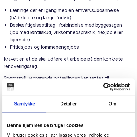
Lærlinge der er i gang med en erhvervsuddannelse
(både korte og lange forløb)
Beskæftigelsestiltag i forbindelse med byggesagen
(job med løntilskud, virksomhedspraktik, flexjob eller
lignende)
Fritidsjobs og lommepengejobs
Kravet er, at de skal udføre et arbejde på den konkrete
renoveringssag.
Spørgsmål vedrørende optællingen kan rettes til
udviklingskonsulent Liv Jørgensen på tlf.: 33 76 20 69 eller
mail:
liv@bl.dk
Samtykke
Detaljer
Om
Med venlig hilsen
Denne hjemmeside bruger cookies
Bent Madsen / Liv Jørgensen
Vi bruger cookies til at tilpasse vores indhold og