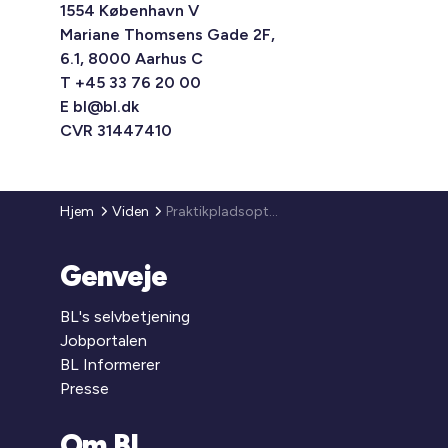
1554 København V
Mariane Thomsens Gade 2F,
6.1, 8000 Aarhus C
T +45 33 76 20 00
E
bl@bl.dk
CVR 31447410
Hjem
Viden
Praktikpladsoptælling 2018: Hvor mange lærlinge er ansat på jeres byggesager?
Genveje
BL's selvbetjening
Jobportalen
BL Informerer
Presse
Om BL