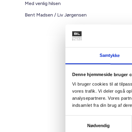
Med venlig hilsen
Bent Madsen / Liv Jørgensen
Kontakt
Samtykke
Ben
Denne hjemmeside bruger c
Adm. di
Vi bruger cookies til at tilpas
Tlf: 28
vores trafik. Vi deler også 
Mail: 
analysepartnere. Vores partn
indsamlet fra din brug af dere
Samtykkevalg
Nødvendig