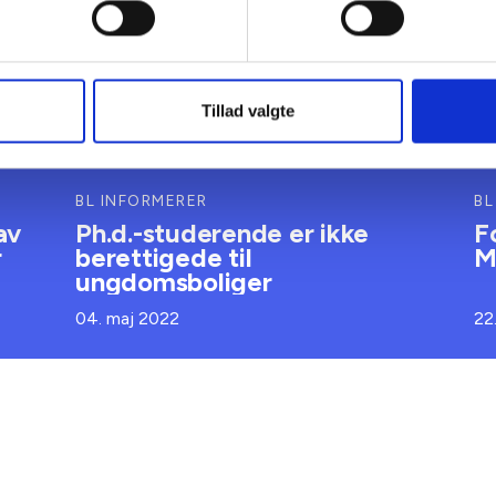
Tillad valgte
BL INFORMERER
BL
av
Ph.d.-studerende er ikke
F
r
berettigede til
M
ungdomsboliger
04. maj 2022
22