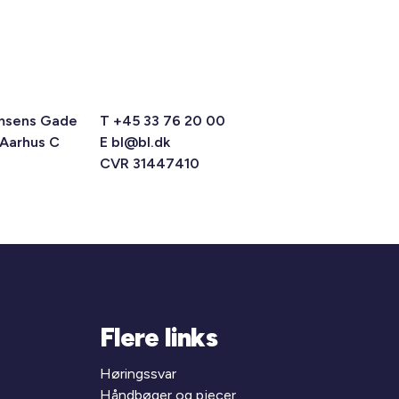
msens Gade
T +45 33 76 20 00
 Aarhus C
E
bl@bl.dk
CVR 31447410
Flere links
Høringssvar
Håndbøger og pjecer