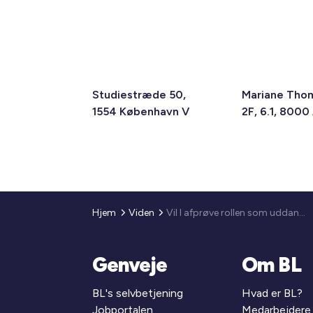
Studiestræde 50,
Mariane Tho
1554 København V
2F, 6.1, 8000
Hjem
Viden
Vil I afprøve rollen som uddannelsessted for HK-elever?
Genveje
Om BL
BL's selvbetjening
Hvad er BL?
Jobportalen
Medarbejdere