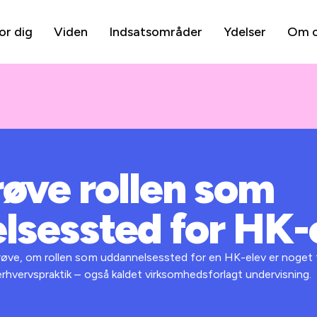
or dig
Viden
Indsatsområder
Ydelser
Om 
prøve rollen som
lsessted for HK-
prøve, om rollen som uddannelsessted for en HK-elev er noget fo
 erhvervspraktik – også kaldet virksomhedsforlagt undervisning.