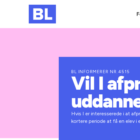
F
BL INFORMERER NR.4515
Vil I af
uddanne
Hvis I er interesserede i at af
kortere periode at få en elev i