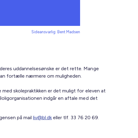
Sideansvarlig: Bent Madsen
m deres uddannelsesønske er det rette. Mange
m kan fortælle nærmere om muligheden.
e med skolepraktikken er det muligt for eleven at
 Boligorganisationen indgår en aftale med det
rgensen på mail
liv@bl.dk
eller tlf. 33 76 20 69.