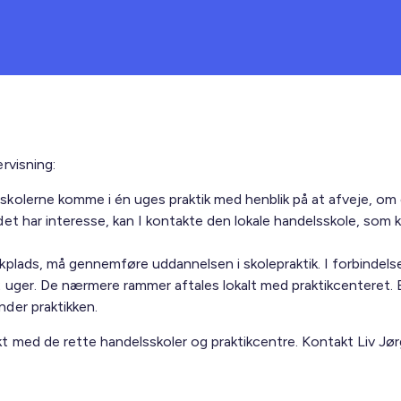
ervisning:
lsskolerne komme i én uges praktik med henblik på at afveje, o
s det har interesse, kan I kontakte den lokale handelsskole, so
ikplads, må gennemføre uddannelsen i skolepraktik. I forbindels
12 uger. De nærmere rammer aftales lokalt med praktikcenteret.
nder praktikken.
 med de rette handelsskoler og praktikcentre. Kontakt Liv Jø