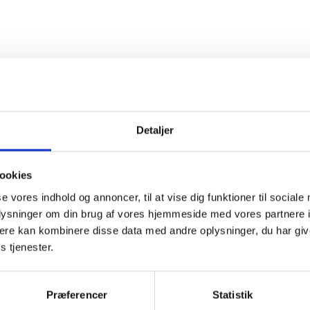
Detaljer
t Madsen
ookies
rektør
se vores indhold og annoncer, til at vise dig funktioner til sociale
 88 18 77
oplysninger om din brug af vores hjemmeside med vores partnere 
bma@bl.dk
ere kan kombinere disse data med andre oplysninger, du har giv
s tjenester.
Præferencer
Statistik