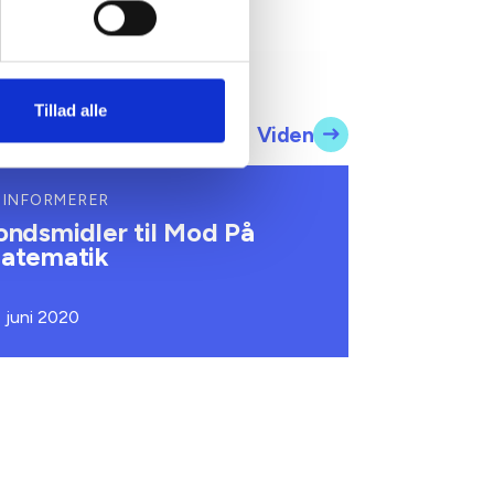
Tillad alle
Viden
 INFORMERER
ondsmidler til Mod På
atematik
. juni 2020