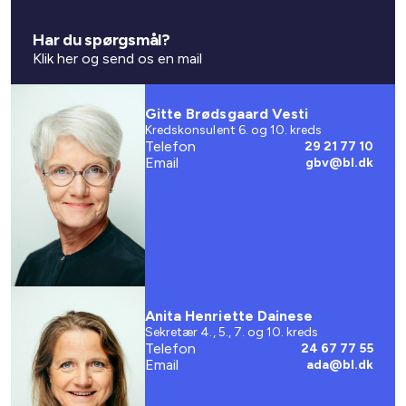
Har du spørgsmål?
Klik her og send os en mail
Gitte Brødsgaard Vesti
Kredskonsulent 6. og 10. kreds
Telefon
29 21 77 10
Email
gbv@bl.dk
Anita Henriette Dainese
Sekretær 4., 5., 7. og 10. kreds
Telefon
24 67 77 55
Email
ada@bl.dk