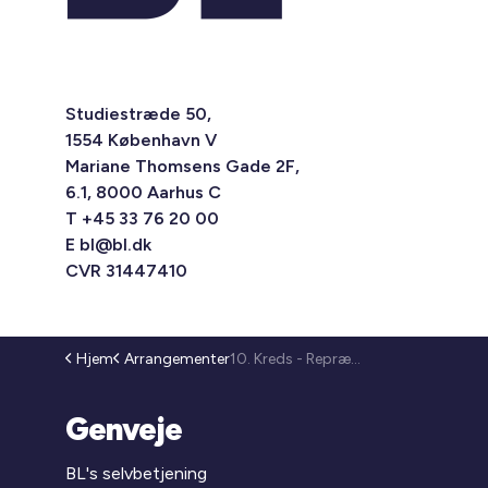
Studiestræde 50,
1554 København V
Mariane Thomsens Gade 2F,
6.1, 8000 Aarhus C
T +45 33 76 20 00
E
bl@bl.dk
CVR 31447410
Hjem
Arrangementer
10. Kreds - Repræsentantmøde (25-294)
Genveje
BL's selvbetjening