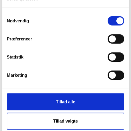
Samtykkevalg
Nødvendig
Præferencer
26. OKTOBER 2026
Statistik
6. og 10. kreds - Fælles
aktivitetsudvalgsmøde
Marketing
Mødet er for dig, der er valgt til kredsens
aktivitetsdvalg, og du er allerede tilmeldt.Det er ikke
muligt at tilmelde sig dette møde.
Viborg
Tillad alle
Tillad valgte