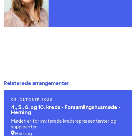
Relaterede arrangementer
05. OKTOBER 2026
4., 5., 6. og 10. kreds - Forsamlingshusmøde -
Herning
Mødet er for inviterede kredsrepræsentanter og
suppleanter
Herning