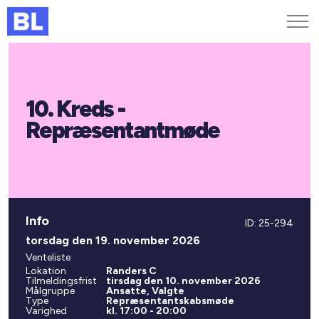
Genveje
10. Kreds -
Find medarbejder
Kurser og arrangementer
Repræsentantmøde
Jobportalen
MitBL
Info
ID: 25-294
torsdag den 19. november 2026
Venteliste
Lokation
Randers C
Tilmeldingsfrist
tirsdag den 10. november 2026
Målgruppe
Ansatte, Valgte
Type
Repræsentantskabsmøde
Varighed
kl. 17:00 - 20:00