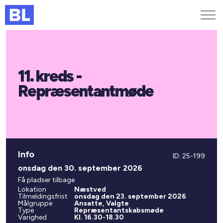
Genveje
11. kreds -
Find medarbejder
Kurser og arrangementer
Repræsentantmøde
Jobportalen
MitBL
Info
ID: 25-199
onsdag den 30. september 2026
Få pladser tilbage
Lokation
Næstved
Tilmeldingsfrist
onsdag den 23. september 2026
Målgruppe
Ansatte, Valgte
Type
Repræsentantskabsmøde
Varighed
Kl. 16.30-18.30