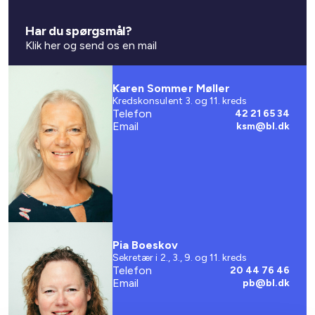
Har du spørgsmål?
Klik her og send os en mail
Karen Sommer Møller
Kredskonsulent 3. og 11. kreds
Telefon
42 21 65 34
Email
ksm@bl.dk
Pia Boeskov
Sekretær i 2., 3., 9. og 11. kreds
Telefon
20 44 76 46
Email
pb@bl.dk