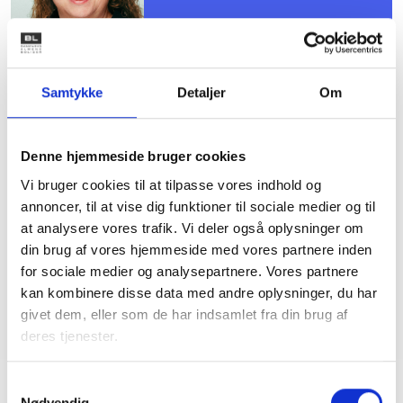
Samtykke
Detaljer
Om
Mødet er for dig, der er valgt til
Denne hjemmeside bruger cookies
kredsens repræsentantskab, og
Vi bruger cookies til at tilpasse vores indhold og
du er allerede tilmeldt.
annoncer, til at vise dig funktioner til sociale medier og til
Det er ikke muligt at tilmelde sig
at analysere vores trafik. Vi deler også oplysninger om
din brug af vores hjemmeside med vores partnere inden
dette møde.
for sociale medier og analysepartnere. Vores partnere
kan kombinere disse data med andre oplysninger, du har
givet dem, eller som de har indsamlet fra din brug af
Dagsorden følger ca. 1 uge inden mødet. Alt
deres tjenester.
materiale lægges i MitBL
Samtykkevalg
Nødvendig