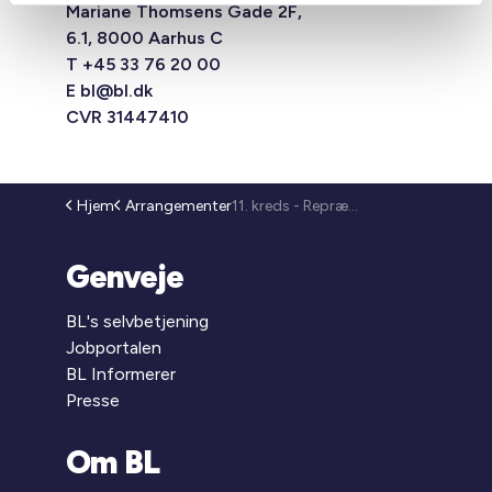
Mariane Thomsens Gade 2F,
6.1, 8000 Aarhus C
T +45 33 76 20 00
E
bl@bl.dk
CVR 31447410
Hjem
Arrangementer
11. kreds - Repræsentantmøde (25-199)
Genveje
BL's selvbetjening
Jobportalen
BL Informerer
Presse
Om BL