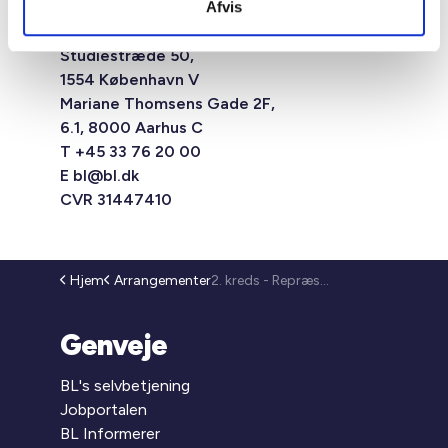
Afvis
Studiestræde 50,
1554 København V
Mariane Thomsens Gade 2F,
6.1, 8000 Aarhus C
T +45 33 76 20 00
E
bl@bl.dk
CVR 31447410
Hjem
Arrangementer
2. kreds - Repræsentantmøde (26-152)
Genveje
BL's selvbetjening
Jobportalen
BL Informerer