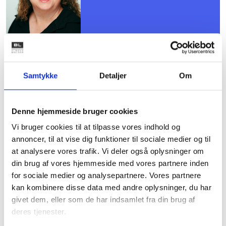
Mødet er for dig, der er valgt til
Samtykke
Detaljer
Om
kredsens repræsentantskab, og
du er allerede tilmeldt.
Denne hjemmeside bruger cookies
Vi bruger cookies til at tilpasse vores indhold og
Det er ikke muligt at tilmelde sig
annoncer, til at vise dig funktioner til sociale medier og til
dette møde.
at analysere vores trafik. Vi deler også oplysninger om
din brug af vores hjemmeside med vores partnere inden
for sociale medier og analysepartnere. Vores partnere
kan kombinere disse data med andre oplysninger, du har
givet dem, eller som de har indsamlet fra din brug af
Dagsorden følger ca. 1 uge inden mødet. Alt
deres tjenester.
materiale lægges i MitBL