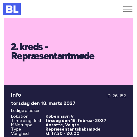
Genveje
2. kreds -
Find medarbejder
Kurser og arrangementer
Repræsentantmøde
Jobportalen
MitBL
Info
ID: 26-152
torsdag den 18. marts 2027
Ledige pladser
Lokation
København V
Tilmeldingsfrist
tirsdag den 16. februar 2027
Målgruppe
Ansatte, Valgte
Type
Repræsentantskabsmøde
Varighed
kl. 17:30 - 20:00