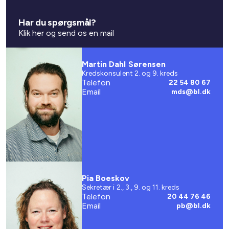
Har du spørgsmål?
Klik her og send os en mail
Martin Dahl Sørensen
Kredskonsulent 2. og 9. kreds
Telefon
22 54 80 67
Email
mds@bl.dk
Pia Boeskov
Sekretær i 2., 3., 9. og 11. kreds
Telefon
20 44 76 46
Email
pb@bl.dk