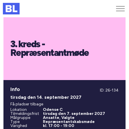
Genveje
3. kreds -
Find medarbejder
Kurser og arrangementer
Repræsentantmøde
Jobportalen
MitBL
Info
ID: 26-134
tirsdag den 14. september 2027
Få pladser tilbage
Lokation
Odense C
Tilmeldingsfrist
tirsdag den 7. september 2027
Målgruppe
Ansatte, Valgte
Type
Repræsentantskabsmøde
Varighed
kl. 17:00 - 19:00