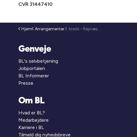
CVR 31447410
Hjem
Arrangementer
3. kreds - Repræsentantmøde (26-134)
Genveje
BL's selvbetjening
Jobportalen
BL Informerer
Presse
Om BL
Hvad er BL?
Medarbejdere
Karriere i BL
Tilmeld dig nyhedsbreve