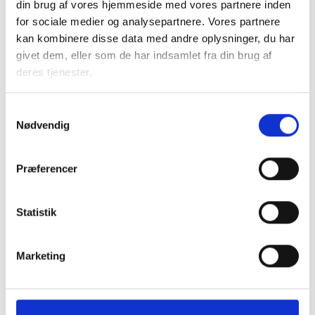
din brug af vores hjemmeside med vores partnere inden
09. MARTS 2027
for sociale medier og analysepartnere. Vores partnere
3. kreds - Repræsentantmøde
kan kombinere disse data med andre oplysninger, du har
Mødet er for dig, der er valgt til kredsens
givet dem, eller som de har indsamlet fra din brug af
repræsentantskab, og du er allerede tilmeldt.Det er
deres tjenester.
ikke muligt at tilmelde sig dette møde.
Odense C
Samtykkevalg
Nødvendig
Præferencer
Statistik
Marketing
11. NOVEMBER 2026
3. kreds - Repræsentantmøde