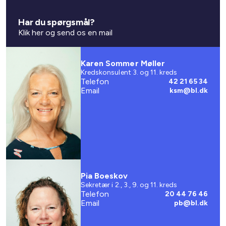
Har du spørgsmål?
Klik her og send os en mail
Karen Sommer Møller
Kredskonsulent 3. og 11. kreds
Telefon
42 21 65 34
Email
ksm@bl.dk
Pia Boeskov
Sekretær i 2., 3., 9. og 11. kreds
Telefon
20 44 76 46
Email
pb@bl.dk