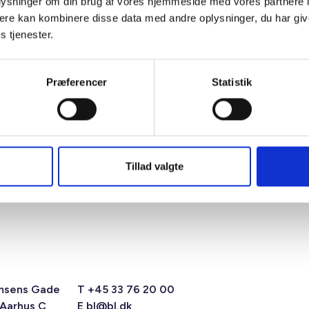
oplysninger om din brug af vores hjemmeside med vores partnere 
ere kan kombinere disse data med andre oplysninger, du har giv
s tjenester.
Præferencer
Statistik
Tillad valgte
msens Gade
T +45 33 76 20 00
 Aarhus C
E
bl@bl.dk