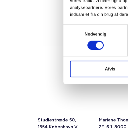
vores trafik. Vi deler også 
analysepartnere. Vores partn
indsamlet fra din brug af dere
Samtykkevalg
Nødvendig
Afvis
Studiestræde 50,
Mariane Tho
1554 København V
2F, 6.1, 8000