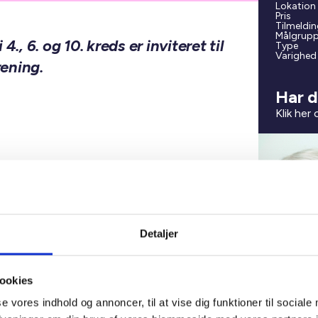
Lokation
Pris
Tilmeldin
Målgrup
., 6. og 10. kreds er inviteret til
Type
Varighed
ening.
Har d
Klik her
Detaljer
ookies
se vores indhold og annoncer, til at vise dig funktioner til sociale