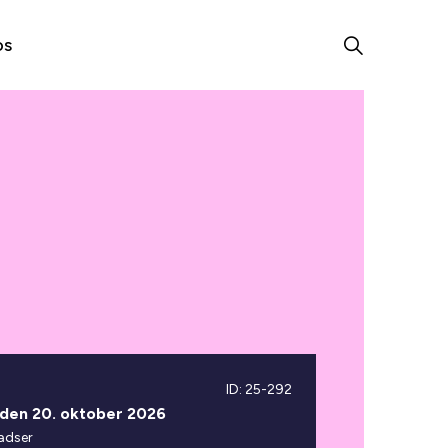
os
ID: 25-292
 den 20. oktober 2026
adser