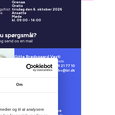
Grenaa
Gratis
gsfrist
tirsdag den 6. oktober 2026
pe
Ansatte
Møde
kl. 09:00 - 14:00
u spørgsmål?
 og send os en mail
Gitte Brødsgaard Vesti
Kredskonsulent 6. og 10. kreds
Telefon
29 21 77 10
Email
gbv@bl.dk
Om
 medier og til at analysere
Anita Henriette Dainese