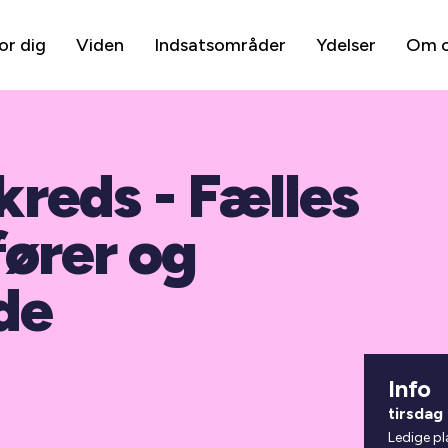
or dig
Viden
Indsatsområder
Ydelser
Om 
 kreds - Fælles
fører og
de
Info
tirsdag
Ledige pl