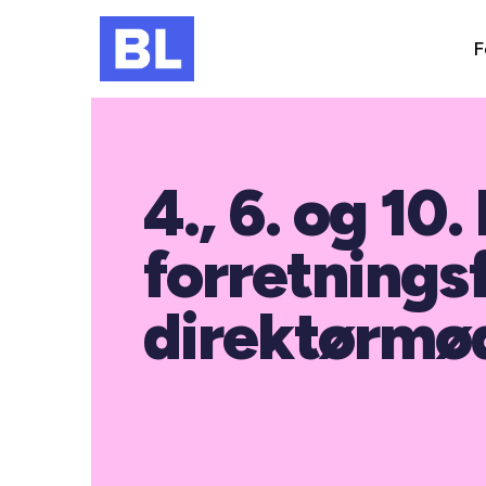
F
4., 6. og 10.
forretnings
direktørmø