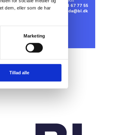
Sekretær 4., 5., 7. og 10. kreds
inden for sociale medier og
Telefon
24 67 77 55
et dem, eller som de har
Email
ada@bl.dk
Marketing
Tillad alle