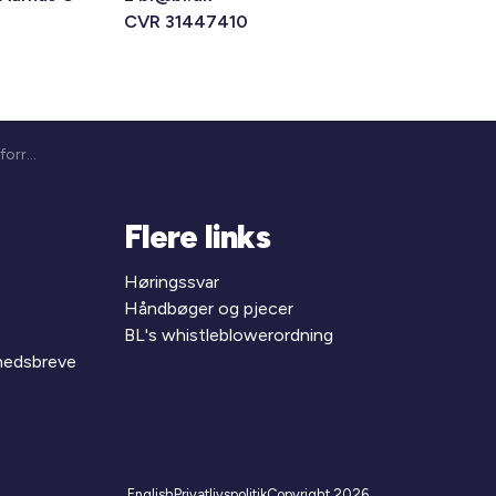
CVR 31447410
4., 6. og 10. kreds - Fælles forretningsfører og direktørmøde (25-292)
Flere links
Høringssvar
Håndbøger og pjecer
BL's whistleblowerordning
yhedsbreve
English
Privatlivspolitik
Copyright 2026