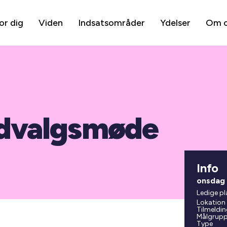
or dig
Viden
Indsatsområder
Ydelser
Om 
udvalgsmøde
Info
onsdag
Ledige pl
Lokation
Tilmeldin
Målgrup
Type