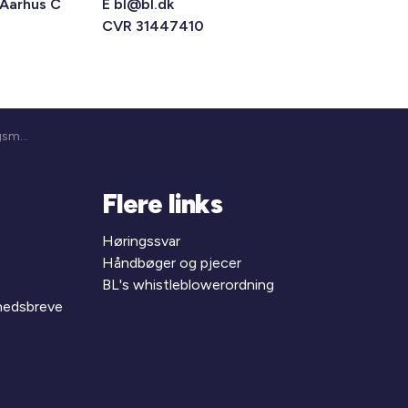
 Aarhus C
E
bl@bl.dk
CVR 31447410
5. Kreds - Aktivitetsudvalgsmøde (25-245)
Flere links
Høringssvar
Håndbøger og pjecer
BL's whistleblowerordning
yhedsbreve