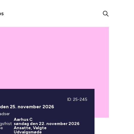
os
ID: 25-245
 den 25. november 2026
adser
Aarhus C
gsfrist
søndag den 22. november 2026
pe
Ansatte, Valgte
Udvalgsmøde