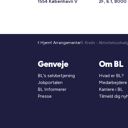
1554 København V
2F, 6.1, 8000
Hjem
Arrangementer
Genveje
Om BL
BL's selvbetjening
Hvad er BL?
Jobportalen
Medarbejdere
BL Informerer
Karriere i BL
Presse
Tilmeld dig n