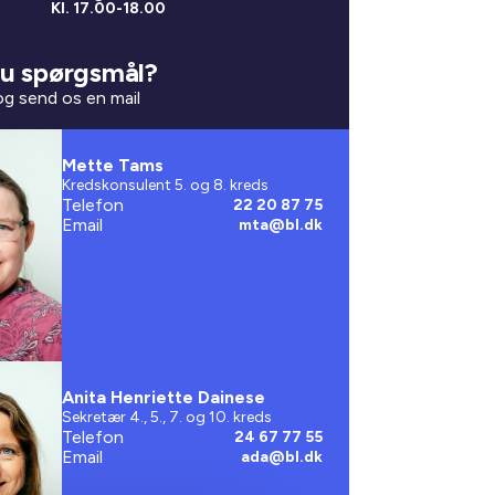
Kl. 17.00-18.00
u spørgsmål?
 og send os en mail
Mette Tams
Kredskonsulent 5. og 8. kreds
Telefon
22 20 87 75
Email
mta@bl.dk
Anita Henriette Dainese
Sekretær 4., 5., 7. og 10. kreds
Telefon
24 67 77 55
Email
ada@bl.dk