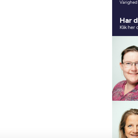
Varighed
Har d
Klik her