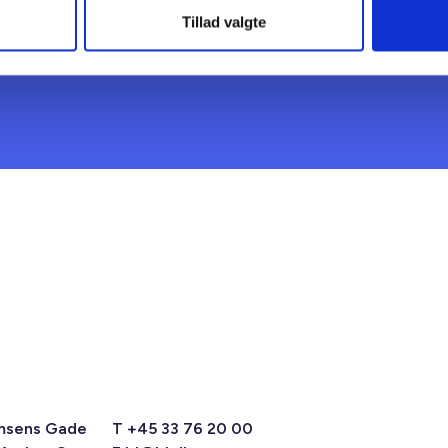
Tillad valgte
msens Gade
T +45 33 76 20 00