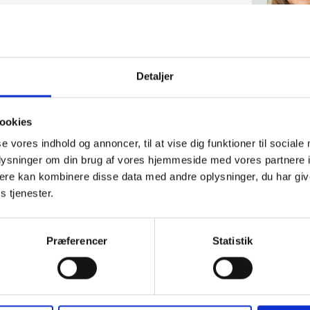
Detaljer
ookies
se vores indhold og annoncer, til at vise dig funktioner til sociale
oplysninger om din brug af vores hjemmeside med vores partnere 
ere kan kombinere disse data med andre oplysninger, du har giv
05. OKTOBER 2026
s tjenester.
onferenceudvalg
4., 5., 6. og 10. k
Herning
Mødet er for inviterede kr
Præferencer
Statistik
Herning
Gratis