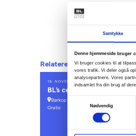
Samtykke
Denne hjemmeside bruger c
Relaterede arrangementer
Vi bruger cookies til at tilpas
vores trafik. Vi deler også 
analysepartnere. Vores partn
16. NOVEMBER 2026
indsamlet fra din brug af dere
BL’s centrale kursus- og k
Samtykkevalg
Børkop
Nødvendig
Gratis