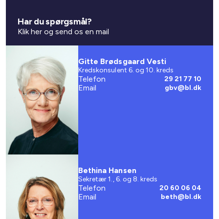
Har du spørgsmål?
Klik her og send os en mail
Gitte Brødsgaard Vesti
Kredskonsulent 6. og 10. kreds
Telefon
29 21 77 10
Email
gbv@bl.dk
Bethina Hansen
Sekretær 1., 6. og 8. kreds
Telefon
20 60 06 04
Email
beth@bl.dk