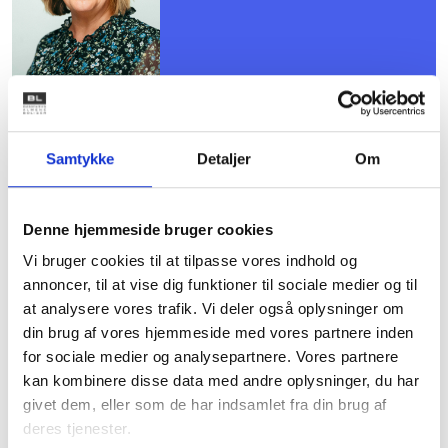
Mødet er for dig, der er valgt til
Samtykke
Detaljer
Om
kredsens bestyrelse, og du er
allerede tilmeldt.
Denne hjemmeside bruger cookies
Vi bruger cookies til at tilpasse vores indhold og
annoncer, til at vise dig funktioner til sociale medier og til
at analysere vores trafik. Vi deler også oplysninger om
din brug af vores hjemmeside med vores partnere inden
Det er ikke muligt at tilmelde sig
for sociale medier og analysepartnere. Vores partnere
dette møde.
kan kombinere disse data med andre oplysninger, du har
givet dem, eller som de har indsamlet fra din brug af
deres tjenester.