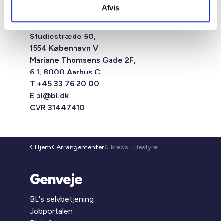
Afvis
Studiestræde 50,
1554 København V
Mariane Thomsens Gade 2F,
6.1, 8000 Aarhus C
T +45 33 76 20 00
E
bl@bl.dk
CVR 31447410
Hjem
Arrangementer
6. kreds - Bestyrelsesmøde (26-82)
Genveje
BL's selvbetjening
Jobportalen