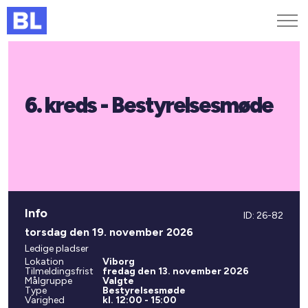
Genveje
6. kreds - Bestyrelsesmøde
Find medarbejder
Kurser og arrangementer
Jobportalen
MitBL
Info
ID: 26-82
torsdag den 19. november 2026
Ledige pladser
Lokation
Viborg
Tilmeldingsfrist
fredag den 13. november 2026
Målgruppe
Valgte
Type
Bestyrelsesmøde
Varighed
kl. 12:00 - 15:00