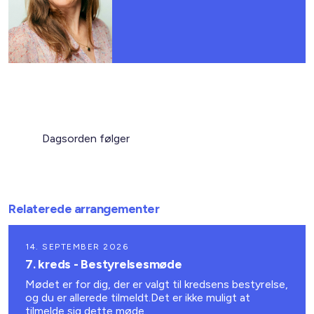
Dagsorden følger
Relaterede arrangementer
14. SEPTEMBER 2026
7. kreds - Bestyrelsesmøde
Mødet er for dig, der er valgt til kredsens bestyrelse,
og du er allerede tilmeldt.Det er ikke muligt at
tilmelde sig dette møde.