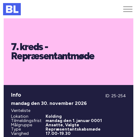
Genveje
7. kreds -
Find medarbejder
Kurser og arrangementer
Repræsentantmøde
Jobportalen
MitBL
Info
ID: 25-254
mandag den 30. november 2026
Venteliste
Lokation
Kolding
Tilmeldingsfrist
mandag den 1. januar 0001
Målgruppe
Ansatte, Valgte
Type
Repræsentantskabsmøde
Varighed
17.00-19.30