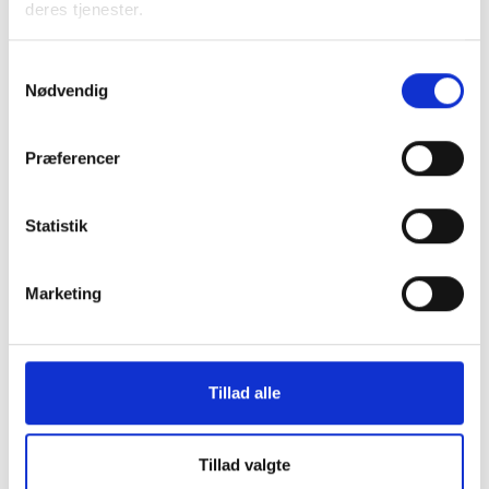
deres tjenester.
Samtykkevalg
Nødvendig
Præferencer
Statistik
Venteliste
05. OKTOBER 2026
7. kreds - Repræsentantmøde
Marketing
Kolding
Tillad alle
Tillad valgte