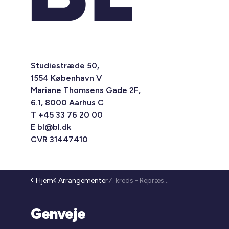
Studiestræde 50,
1554 København V
Mariane Thomsens Gade 2F,
6.1, 8000 Aarhus C
T +45 33 76 20 00
E
bl@bl.dk
CVR 31447410
Hjem
Arrangementer
7. kreds - Repræsentantmøde (25-254)
Genveje