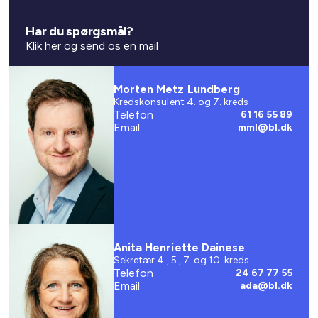
Har du spørgsmål?
Klik her og send os en mail
Morten Metz Lundberg
Kredskonsulent 4. og 7. kreds
Telefon
61 16 55 89
Email
mml@bl.dk
Anita Henriette Dainese
Sekretær 4., 5., 7. og 10. kreds
Telefon
24 67 77 55
Email
ada@bl.dk