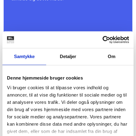
Samtykke
Detaljer
Om
Denne hjemmeside bruger cookies
09. NOVEMBER 2026
Vi bruger cookies til at tilpasse vores indhold og
7. kreds - Bestyrelsesmøde
annoncer, til at vise dig funktioner til sociale medier og til
at analysere vores trafik. Vi deler også oplysninger om
Mødet er for dig, der er valgt til kredsens bestyrelse,
og du er allerede tilmeldt.Det er ikke muligt at
din brug af vores hjemmeside med vores partnere inden
tilmelde sig dette møde.
for sociale medier og analysepartnere. Vores partnere
kan kombinere disse data med andre oplysninger, du har
givet dem, eller som de har indsamlet fra din brug af