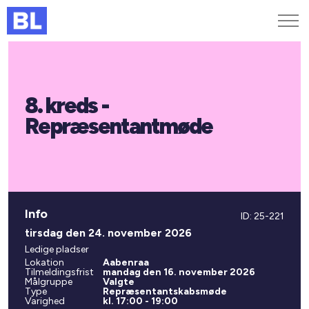
Genveje
8. kreds -
Find medarbejder
Kurser og arrangementer
Repræsentantmøde
Jobportalen
MitBL
Info
ID: 25-221
tirsdag den 24. november 2026
Ledige pladser
Lokation
Aabenraa
Tilmeldingsfrist
mandag den 16. november 2026
Målgruppe
Valgte
Type
Repræsentantskabsmøde
Varighed
kl. 17:00 - 19:00