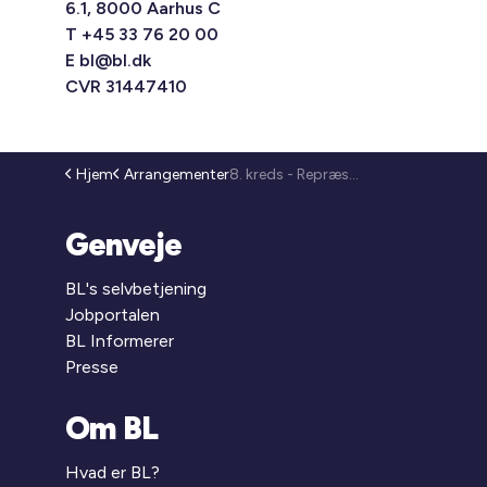
6.1, 8000 Aarhus C
T +45 33 76 20 00
E
bl@bl.dk
CVR 31447410
Hjem
Arrangementer
8. kreds - Repræsentantmøde (25-221)
Genveje
BL's selvbetjening
Jobportalen
BL Informerer
Presse
Om BL
Hvad er BL?