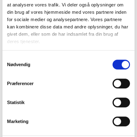
at analysere vores trafik. Vi deler også oplysninger om
din brug af vores hjemmeside med vores partnere inden
for sociale medier og analysepartnere. Vores partnere
kan kombinere disse data med andre oplysninger, du har
06. OKTOBER 2026
givet dem, eller som de har indsamlet fra din brug af
3., 7. og 8. kreds - Forsamlingshusmøde -
Kolding
deres tjenester.
Mødet er for inviterede kredsrepræsentanter og
suppleanter
Samtykkevalg
Kolding
Nødvendig
Gratis
Præferencer
Statistik
Marketing