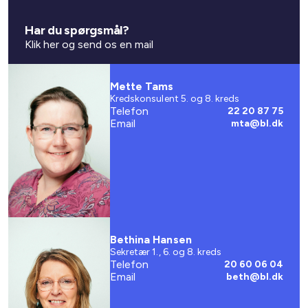
Har du spørgsmål?
Klik her og send os en mail
Mette Tams
Kredskonsulent 5. og 8. kreds
Telefon
22 20 87 75
Email
mta@bl.dk
Bethina Hansen
Sekretær 1., 6. og 8. kreds
Telefon
20 60 06 04
Email
beth@bl.dk