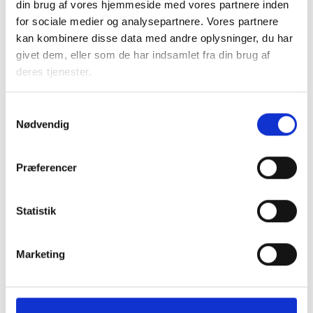
din brug af vores hjemmeside med vores partnere inden
29. SEPTEMBER 2026
for sociale medier og analysepartnere. Vores partnere
1., 2. 9. og 11. kreds - Forsamlingshusmøde -
kan kombinere disse data med andre oplysninger, du har
København
givet dem, eller som de har indsamlet fra din brug af
Mødet er for inviterede kredsrepræsentanter og
deres tjenester.
suppleanter
København V
Samtykkevalg
Nødvendig
Præferencer
Statistik
Marketing
16. NOVEMBER 2026
BL’s centrale kursus- og konferenceudvalg