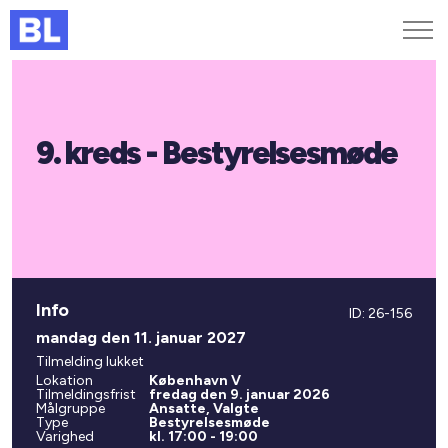
Genveje
9. kreds - Bestyrelsesmøde
Find medarbejder
Kurser og arrangementer
Jobportalen
MitBL
Info
ID: 26-156
mandag den 11. januar 2027
Tilmelding lukket
Lokation
København V
Tilmeldingsfrist
fredag den 9. januar 2026
Målgruppe
Ansatte, Valgte
Type
Bestyrelsesmøde
Varighed
kl. 17:00 - 19:00