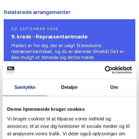
Relaterede arrangementer
02. SEPTEMBER 2026
9. kreds - Repræsentantmøde
Mødet er for dig, der er valgt til kredsens
repræsentantskab, og du er allerede tilmeldt.Det er
ikke muligt at tilmelde sig dette møde.
København V
Samtykke
Detaljer
Om
Denne hjemmeside bruger cookies
Vi bruger cookies til at tilpasse vores indhold og
annoncer, til at vise dig funktioner til sociale medier og til
at analysere vores trafik. Vi deler også oplysninger om