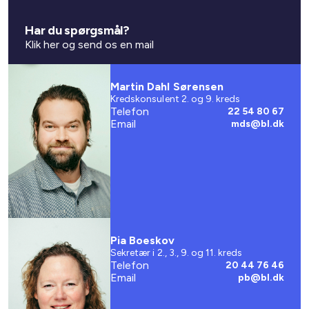
Har du spørgsmål?
Klik her og send os en mail
Martin Dahl Sørensen
Kredskonsulent 2. og 9. kreds
Telefon
22 54 80 67
Email
mds@bl.dk
Pia Boeskov
Sekretær i 2., 3., 9. og 11. kreds
Telefon
20 44 76 46
Email
pb@bl.dk