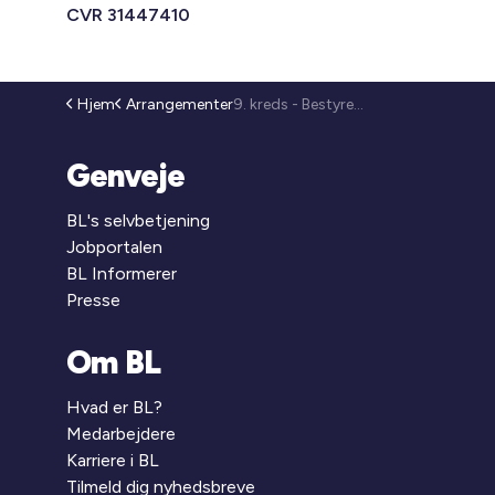
CVR 31447410
Hjem
Arrangementer
9. kreds - Bestyrelsesmøde (26-156)
Genveje
BL's selvbetjening
Jobportalen
BL Informerer
Presse
Om BL
Hvad er BL?
Medarbejdere
Karriere i BL
Tilmeld dig nyhedsbreve