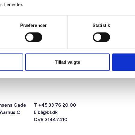
s tjenester.
Præferencer
Statistik
Tillad valgte
msens Gade
T +45 33 76 20 00
 Aarhus C
E
bl@bl.dk
CVR 31447410