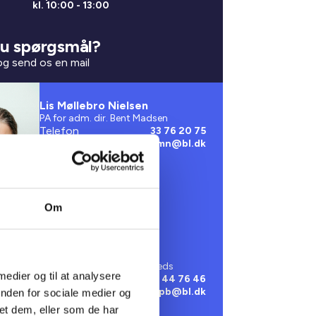
kl. 10:00 - 13:00
u spørgsmål?
 og send os en mail
Lis Møllebro Nielsen
PA for adm. dir. Bent Madsen
Telefon
33 76 20 75
Email
lmn@bl.dk
Om
Pia Boeskov
Sekretær i 2., 3., 9. og 11. kreds
 medier og til at analysere
Telefon
20 44 76 46
Email
pb@bl.dk
inden for sociale medier og
et dem, eller som de har