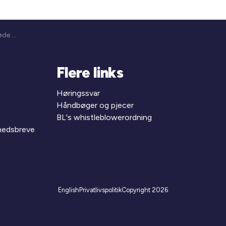
BL Repræsentantskabsmøde (Nyborg Strand) 2028 (26-84)
Flere links
Høringssvar
Håndbøger og pjecer
BL's whistleblowerordning
yhedsbreve
English
Privatlivspolitik
Copyright 2026