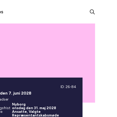
os
ID: 26-84
den 7. juni 2028
adser
Nyborg
gsfrist
onsdag den 31. maj 2028
pe
Ansatte, Valgte
Repræsentantskabsmøde