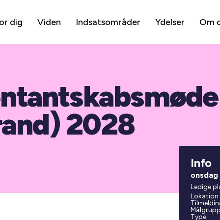
or dig
Viden
Indsatsområder
Ydelser
Om 
entantskabsmøde
rand) 2028
Info
onsdag 
Ledige pl
Lokation
Tilmeldin
Målgrup
Type