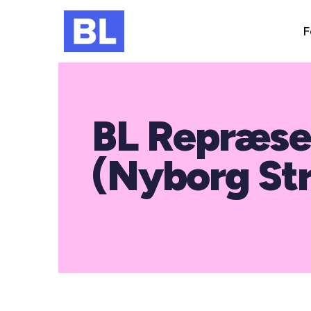
F
BL Repræs
(Nyborg St