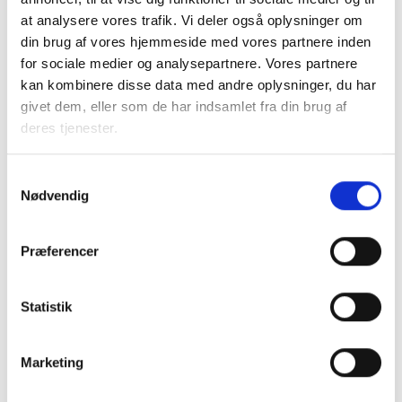
medarbejder kan bidrage til at skabe en
at analysere vores trafik. Vi deler også oplysninger om
gensidig tryg og tillidsfuld relation til beboere,
din brug af vores hjemmeside med vores partnere inden
også når mødet kan være præget af
for sociale medier og analysepartnere. Vores partnere
udfordringer.
kan kombinere disse data med andre oplysninger, du har
givet dem, eller som de har indsamlet fra din brug af
Indhold og emner
deres tjenester.
Som medarbejder i en almen boligorganisation
møder du mange forskellige mennesker, og
Samtykkevalg
det er ikke altid muligt selv at vælge hvilke
Nødvendig
situationer, du står i. Du kan blive tvunget til
at forholde dig til noget, uagtet om det er din
Præferencer
kerneopgave eller ej – det kan være en
opfarende beboer, en beboer der klager over
sin nabo, der skriger om natten eller en ældre
Statistik
beboer der tisser i sin opgang. Det kan være
frustrerende og skabe utryghed i arbejdet og
Marketing
blandt andre beboere.