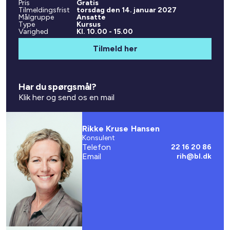
Pris
Gratis
Tilmeldingsfrist
torsdag den 14. januar 2027
Målgruppe
Ansatte
Type
Kursus
Varighed
Kl. 10.00 - 15.00
Tilmeld her
Har du spørgsmål?
Klik her og send os en mail
Rikke Kruse Hansen
Konsulent
Telefon
22 16 20 86
Email
rih@bl.dk