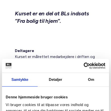
Kurset er en del at BLs indsats
”Fra bolig til hjem”.
Deltagere
Kurset er målrettet medarbejdere i driften og
administrationen, der har direkte
beboerkontakt samt deres nærmeste ledere.
Samtykke
Detaljer
Om
Kurset forudsætter ikke at deltagerne har en
socialfaglig baggrund.
Denne hjemmeside bruger cookies
Formål
Vi bruger cookies til at tilpasse vores indhold og
At give dig indsigt i, hvordan du som
annoncer, til at vise dig funktioner til sociale medier og til