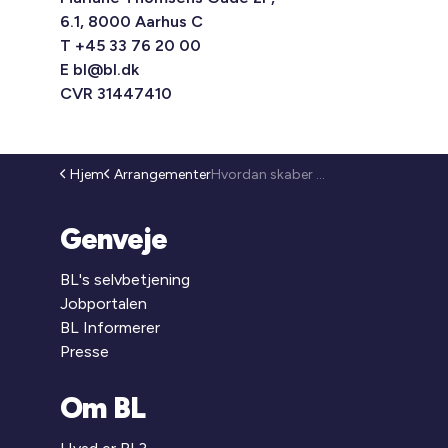
6.1, 8000 Aarhus C
T +45 33 76 20 00
E
bl@bl.dk
CVR 31447410
Hjem
Arrangementer
Hvordan skaber du tryghed og tillid i mødet med beboerne, der har sociale og psykiske udfordringer? (26-111)
Genveje
BL's selvbetjening
Jobportalen
BL Informerer
Presse
Om BL