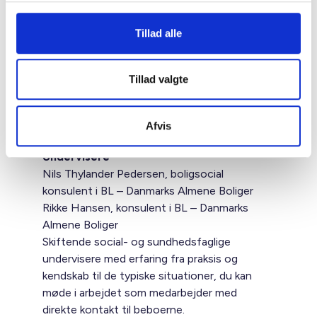
På kurset får du:
Forståelse for beboere med sociale og
Tillad alle
psykiske udfordringer
Redskaber til at skabe tryghed og tillid i
mødet
Tillad valgte
Refleksion over din egen rolle og
kommunikation
Afvis
Undervisere
Nils Thylander Pedersen, boligsocial
konsulent i BL – Danmarks Almene Boliger
Rikke Hansen, konsulent i BL – Danmarks
Almene Boliger
Skiftende social- og sundhedsfaglige
undervisere med erfaring fra praksis og
kendskab til de typiske situationer, du kan
møde i arbejdet som medarbejder med
direkte kontakt til beboerne.