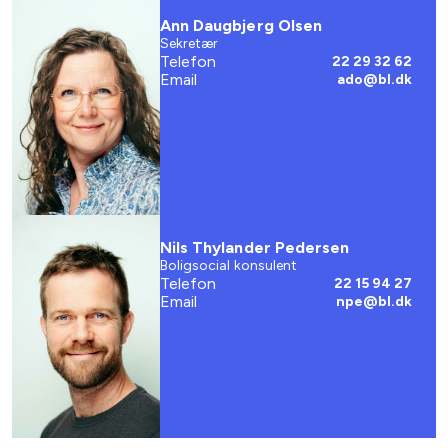
Ann Daugbjerg Olsen
Sekretær
Telefon
22 29 32 62
Email
ado@bl.dk
Nils Thylander Pedersen
Boligsocial konsulent
Telefon
22 15 94 27
Email
npe@bl.dk