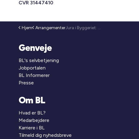
CVR 31447410
Hjem
Arrangementer
Jura i Byggeriet: Grundkøbsaftalen og håndtering af risici (26-62)
Genveje
BL's selvbetjening
Jobportalen
BL Informerer
Presse
Om BL
Hvad er BL?
Medarbejdere
Karriere i BL
Tilmeld dig nyhedsbreve