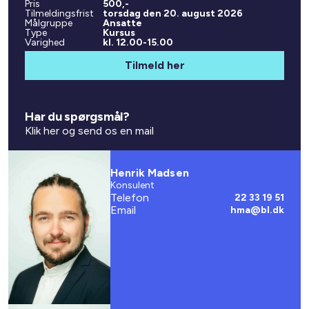
Pris
500,-
Tilmeldingsfrist
torsdag den 20. august 2026
Målgruppe
Ansatte
Type
Kursus
Varighed
kl. 12.00-15.00
Tilmeld her
Har du spørgsmål?
Klik her og send os en mail
Henrik Madsen
Konsulent
Telefon
22 33 19 51
Email
hma@bl.dk