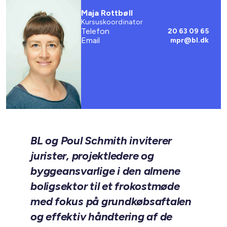
Maja Rottbøll
Kursuskoordinator
Telefon
20 63 09 65
Email
mpr@bl.dk
BL og Poul Schmith inviterer
jurister, projektledere og
byggeansvarlige i den almene
boligsektor til et frokostmøde
med fokus på grundkøbsaftalen
og effektiv håndtering af de