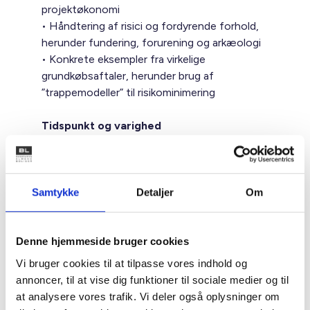
projektøkonomi
• Håndtering af risici og fordyrende forhold,
herunder fundering, forurening og arkæologi
• Konkrete eksempler fra virkelige
grundkøbsaftaler, herunder brug af
”trappemodeller” til risikominimering
Tidspunkt og varighed
Onsdag d. 26. august 2026 Kl. 12.00 – 15.00.
Der bliver serveret frokost ved mødets start
og kaffe og kage i pausen.
Samtykke
Detaljer
Om
Sted
BL - Danmarks Almene Boliger, Studiestræde
Denne hjemmeside bruger cookies
50, 1554 København V
Vi bruger cookies til at tilpasse vores indhold og
annoncer, til at vise dig funktioner til sociale medier og til
Oplægsholdere
at analysere vores trafik. Vi deler også oplysninger om
Henrik Meden, Poul