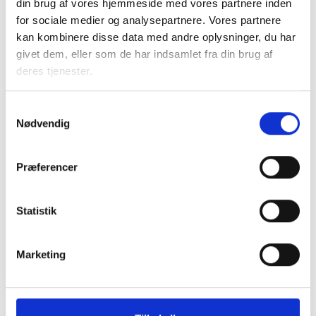
din brug af vores hjemmeside med vores partnere inden
Schmidt/Kammeradvokaten
for sociale medier og analysepartnere. Vores partnere
Frederik Svanebjerg, Poul
kan kombinere disse data med andre oplysninger, du har
Schmidt/Kammeradvokaten
givet dem, eller som de har indsamlet fra din brug af
deres tjenester.
Pris
500 kr.
Samtykkevalg
Nødvendig
Præferencer
Statistik
Marketing