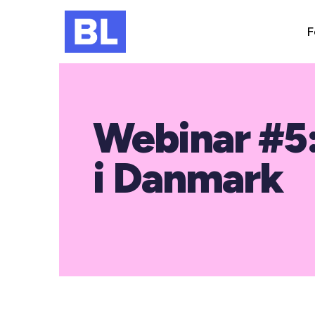
F
Webinar #5:
i Danmark