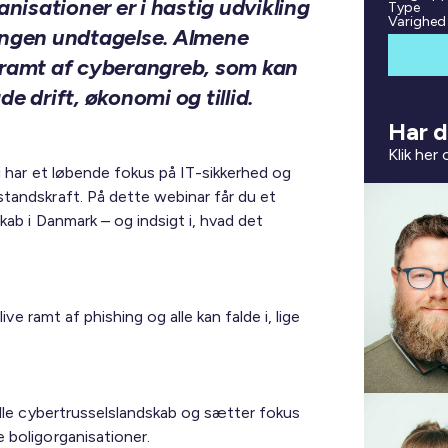
isationer er i hastig udvikling
Type
Varighed
 ingen undtagelse. Almene
å ramt af cyberangreb, som kan
e drift, økonomi og tillid.
Har d
Klik her
i har et løbende fokus på IT-sikkerhed og
tandskraft. På dette webinar får du et
kab i Danmark – og indsigt i, hvad det
ive ramt af phishing og alle kan falde i, lige
elle cybertrusselslandskab og sætter fokus
 boligorganisationer.