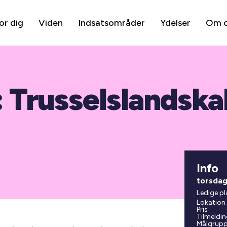
or dig
Viden
Indsatsområder
Ydelser
Om 
 Trusselslandska
Info
torsdag
Ledige pl
Lokation
Pris
Tilmeldin
Målgrup