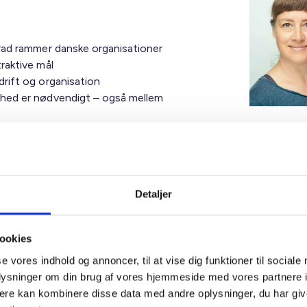
grad rammer danske organisationer
raktive mål
drift og organisation
rhed er nødvendigt – også mellem
 og The Tech Collective. BL, står for
ive står for det faglige indhold. Webinaret
T sikkerhed, som du kan læse mere om her:
Detaljer
ookies
ent i BL – Danmarks Almene Boliger
se vores indhold og annoncer, til at vise dig funktioner til sociale
ve
oplysninger om din brug af vores hjemmeside med vores partnere 
ere kan kombinere disse data med andre oplysninger, du har giv