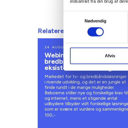
indsamlet fra din brug af dere
Samtykkevalg
Nødvendig
Relaterede arrangementer
24. AUGUST 2026
Webinar: Tv- og
Afvis
bredbåndsløsninger i
eksisterende afdelinger
Markedet for tv- og bredbåndsløsninger 
i rivende udvikling, og det er en jungle at
finde rundt i de mange muligheder.
Beboerne stiller nye og forskellige krav til
og internet, mens et stigende antal
udbydere tilbyder vidt forskellige løsninge
som er svære at vurdere og sammenligne
100,-