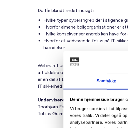
Du får blandt andet indsigt i:
Hvilke typer cyberangreb der i stigende 
Hvorfor almene boligorganisationer er att
Hvilke konsekvenser angreb kan have for 
Hvorfor et vedvarende fokus på IT-sikke
hændelser
Webinaret udbydes i samarbejde med LBF, BL
afholdelse og tilmelding og The Tech Collect
er en del af Landsbyggefondens tiltag om I
Samtykke
IT sikkerhed
Denne hjemmeside bruger c
Undervisere
Thorbjørn Færing Asmussen, teknisk konsul
Vi bruger cookies til at tilpas
Tobias Gram Poulsgaard, The Tech Collecti
vores trafik. Vi deler også 
analysepartnere. Vores partn