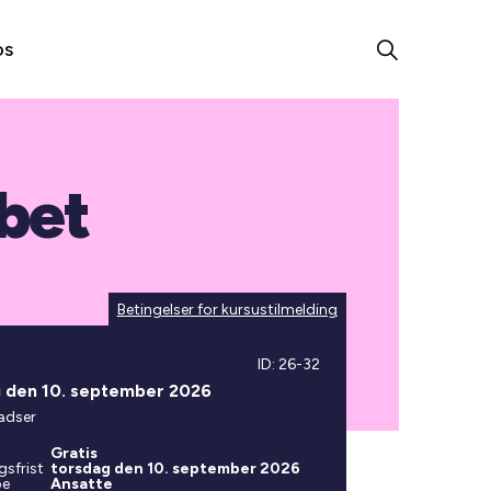
os
bet
Betingelser for kursustilmelding
ID: 26-32
 den 10. september 2026
adser
Gratis
gsfrist
torsdag den 10. september 2026
pe
Ansatte