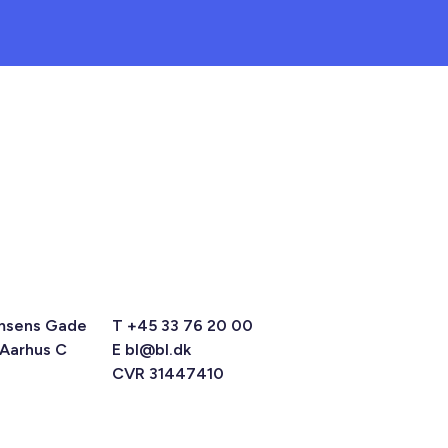
msens Gade
T +45 33 76 20 00
 Aarhus C
E
bl@bl.dk
CVR 31447410