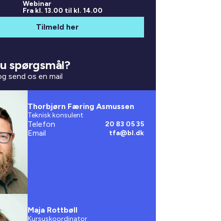
Webinar
Fra kl. 13.00 til kl. 14.00
Tilmeld her
u spørgsmål?
 og send os en mail
Thorbjørn Færing Asmussen
Teknisk konsulent
Telefon
20 83 05 35
Email
tfa@bl.dk
Maja Rottbøll
Kursuskoordinator