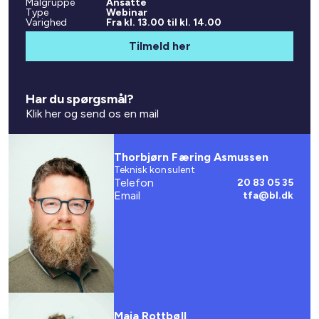
Målgruppe
Ansatte
Type
Webinar
Varighed
Fra kl. 13.00 til kl. 14.00
Tilmeld her
Har du spørgsmål?
Klik her og send os en mail
Thorbjørn Færing Asmussen
Teknisk konsulent
Telefon
20 83 05 35
Email
tfa@bl.dk
Maja Rottbøll