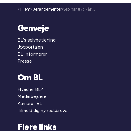
Hjem
Arrangementer
Webinar #7: Når sikkerheden afhænger af andre (26-34)
Genveje
BL's selvbetjening
Jobportalen
BL Informerer
Presse
Om BL
Hvad er BL?
Medarbejdere
Karriere i BL
Tilmeld dig nyhedsbreve
Flere links