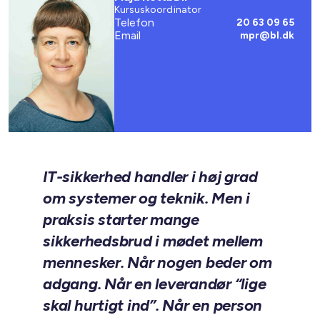
Kursuskoordinator
Telefon
20 63 09 65
Email
mpr@bl.dk
IT-sikkerhed handler i høj grad
om systemer og teknik. Men i
praksis starter mange
sikkerhedsbrud i mødet mellem
mennesker. Når nogen beder om
adgang. Når en leverandør “lige
skal hurtigt ind”. Når en person