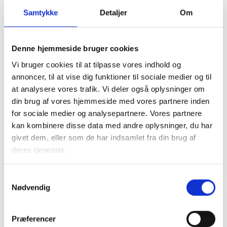
Samtykke
Detaljer
Om
Webinaret udbydes i samarbejde med LBF, BL
og The Tech Collective. BL, står for
Denne hjemmeside bruger cookies
afholdelse og tilmelding og The Tech
Vi bruger cookies til at tilpasse vores indhold og
Collective står for det faglige indhold.
annoncer, til at vise dig funktioner til sociale medier og til
Webinaret er en del af Landsbyggefondens
at analysere vores trafik. Vi deler også oplysninger om
tiltag om IT sikkerhed, som du kan læse mere
din brug af vores hjemmeside med vores partnere inden
om her:
IT sikkerhed
for sociale medier og analysepartnere. Vores partnere
kan kombinere disse data med andre oplysninger, du har
Undervisere
givet dem, eller som de har indsamlet fra din brug af
Thorbjørn Færing Asmussen, teknisk
deres tjenester.
konsulent i BL – Danmarks Almene Boliger
Tobias Gram Poulsgaard, The Tech Collective
Samtykkevalg
Nødvendig
Relaterede arrangementer
Præferencer