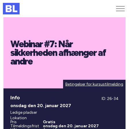
Genveje
Webinar #7: Når
Find medarbejder
Kurser og arrangementer
sikkerheden afhænger af
Jobportalen
andre
MitBL
Betingelser for kursustilmelding
Info
ID: 26-34
onsdag den 20. januar 2027
Ledige pladser
Lokation
Pris
Gratis
Tilmeldingsfrist
onsdag den 20. januar 2027