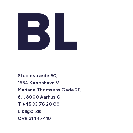
Studiestræde 50,
1554 København V
Mariane Thomsens Gade 2F,
6.1, 8000 Aarhus C
T +45 33 76 20 00
E
bl@bl.dk
CVR 31447410