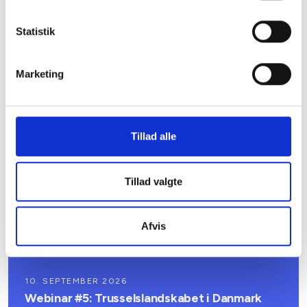
24. AUGUST 2026
Statistik
Webinar: Tv- og bredbåndsløsninger i
eksisterende afdelinger
Markedet for tv- og bredbåndsløsninger er i rivende
Marketing
udvikling, og det er en jungle at finde rundt i de
mange muligheder. Beboerne stiller nye og
forskellige krav til tv og internet, mens et stigende
antal udbydere tilbyder vidt forskellige løsninger,
som er svære at vurdere og sammenligne.
Tillad alle
100,-
Tillad valgte
Afvis
10. SEPTEMBER 2026
Webinar #5: Trusselslandskabet i Danmark