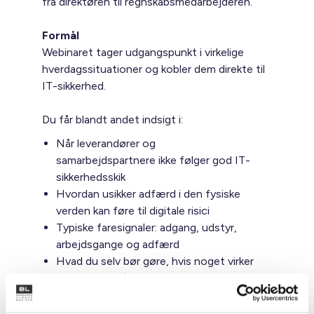
fra direktøren til regnskabsmedarbejderen.
Formål
Webinaret tager udgangspunkt i virkelige
hverdagssituationer og kobler dem direkte til
IT-sikkerhed.
Du får blandt andet indsigt i:
Når leverandører og
samarbejdspartnere ikke følger god IT-
sikkerhedsskik
Hvordan usikker adfærd i den fysiske
verden kan føre til digitale risici
Typiske faresignaler: adgang, udstyr,
arbejdsgange og adfærd
Hvad du selv bør gøre, hvis noget virker
forkert – også uden teknisk viden
Hvorfor det er bedre at reagere én
gang for meget end én gang for lidt