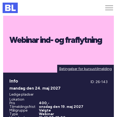
Genveje
Webinar ind- og fraflytning
Find medarbejder
Kurser og arrangementer
Jobportalen
MitBL
Betingelser for kursustilmelding
Info
ID: 26-143
mandag den 24. maj 2027
Ledige pladser
Lokation
Pris
400,-
Tilmeldingsfrist
onsdag den 19. maj 2027
Målgruppe
Valgte
Type
Webinar