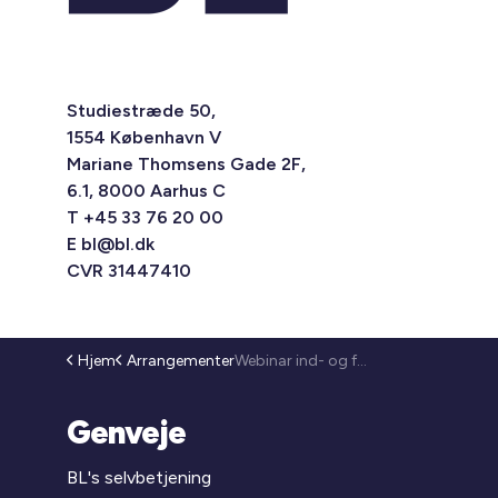
Studiestræde 50,
1554 København V
Mariane Thomsens Gade 2F,
6.1, 8000 Aarhus C
T +45 33 76 20 00
E
bl@bl.dk
CVR 31447410
Hjem
Arrangementer
Webinar ind- og fraflytning (26-143)
Genveje
BL's selvbetjening