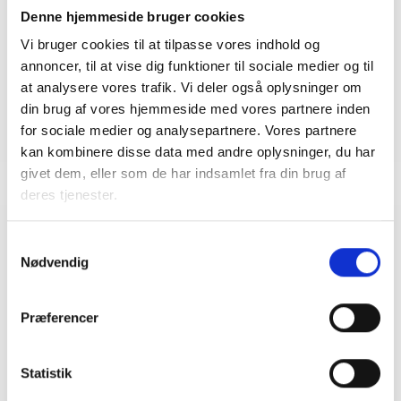
Denne hjemmeside bruger cookies
Målgruppe
: Afdelingsbestyrelsesmedlemmer
og andre valgte med interesse for emnet.
Vi bruger cookies til at tilpasse vores indhold og
annoncer, til at vise dig funktioner til sociale medier og til
Tilmelding
: S
enest 3 dage inden webinaret.
at analysere vores trafik. Vi deler også oplysninger om
din brug af vores hjemmeside med vores partnere inden
Sted
: Online via Microsoft Teams
for sociale medier og analysepartnere. Vores partnere
kan kombinere disse data med andre oplysninger, du har
givet dem, eller som de har indsamlet fra din brug af
deres tjenester.
Relaterede arrangementer
Samtykkevalg
Nødvendig
02. OKTOBER 2026
Beboerkommunikation
Præferencer
Beboere, der ikke kommer til møderne, affald der ikke
bliver sorteret, men i stedet ligger og flyder, eller en
sommerfest, der bliver aflyst, fordi der er for få
Statistik
tilmeldte. På Beboerkommunikation får du viden om