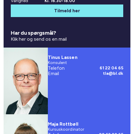
Varighed
Kl. 16.30-18.00
Tilmeld her
Har du spørgsmål?
Klik her og send os en mail
Tinus Lassen
Konsulent
Telefon
61 22 04 65
Email
tla@bl.dk
Maja Rottbøll
Kursuskoordinator