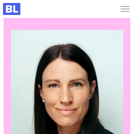
Genveje
Find medarbejder
Kurser og arrangementer
Jobportalen
MitBL