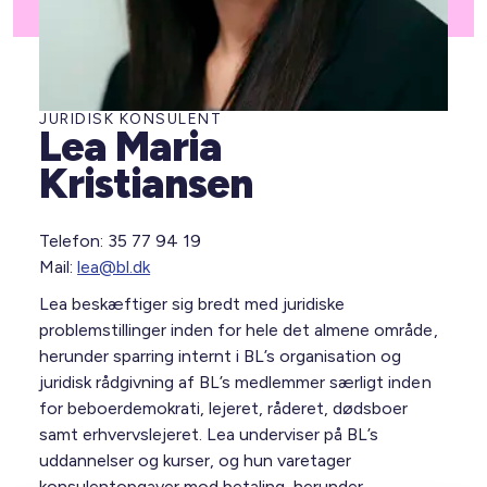
JURIDISK KONSULENT
Lea Maria
Kristiansen
Telefon: 35 77 94 19
Mail:
lea@bl.dk
Lea beskæftiger sig bredt med juridiske
problemstillinger inden for hele det almene område,
herunder sparring internt i BL’s organisation og
juridisk rådgivning af BL’s medlemmer særligt inden
for beboerdemokrati, lejeret, råderet, dødsboer
samt erhvervslejeret. Lea underviser på BL’s
uddannelser og kurser, og hun varetager
konsulentopgaver mod betaling, herunder