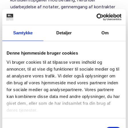
udarbejdelse af notater, gennemgang af kontrakter
mv.
Lea er en del af BL’s juridiske hotline og betjener
i øvrigt BL’s Juridiske Udvalg.
Samtykke
Detaljer
Om
Jura
I BL’s juridiske afdeling sikrer vi de rette regler og rammer
Denne hjemmeside bruger cookies
for almene boligorganisationer og beboere – og sørger
for, at boligorganisationerne har den nødvendige viden.
Vi bruger cookies til at tilpasse vores indhold og
Vores primære opgave er at give input til ministerier og
annoncer, til at vise dig funktioner til sociale medier og til
styrelser om regler for almene boligorganisationer. Vi
følger processen fra idé og politiske aftaler til høringer og
at analysere vores trafik. Vi deler også oplysninger om
lovforslag i Folketinget. Samtidig hjælper vi
din brug af vores hjemmeside med vores partnere inden
boligorganisationerne med at forstå og administrere de
mange særlige regler i sektoren. Det gør vi gennem vores
for sociale medier og analysepartnere. Vores partnere
juridiske hotline, artikler, BL’s kurser, temadage og viden på
kan kombinere disse data med andre oplysninger, du har
hjemmesiden. Vi holder også boligorganisationerne
opdaterede via nyhedsbrevet BL Informerer, hvor vi
givet dem, eller som de har indsamlet fra din brug af
formidler nødvendig viden om ny og ændret lovgivning,
deres tjenester.
vigtige praksisser og andre relevante emner.
Samtykkevalg