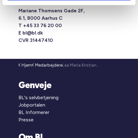
1554 København V
Mariane Thomsens Gade 2F,
6.1, 8000 Aarhus C
T +45 33 76 20 00
E
bl@bl.dk
CVR 31447410
Hjem
Medarbejdere
Lea Maria Kristiansen
Genveje
BL's selvbetjening
Jobportalen
BL Informerer
Presse
Om BL