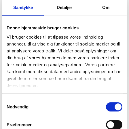
Kurser og Rådgivning har fokus på at styrke den almene
boligsektors viden, kompetencer og faglighed. Vi
Samtykke
Detaljer
Om
planlægger og afvikler derfor en lang række kurser og
uddannelser med afsæt i de almene boligorganisationers
regler, vilkår og praksis. Afdelingen yder også rådgivning
om forskellige forhold vedr. de almene
boligorganisationers drift, administration og ledelse inden
Denne hjemmeside bruger cookies
for konkrete områder som fx beboerdemokrati,
Vi bruger cookies til at tilpasse vores indhold og
bæredygtighed, energi, strategiudvikling foruden
dirigentbistand og processtøtte til boligorganisationer,
annoncer, til at vise dig funktioner til sociale medier og til
der ønsker at fusionere, vælge ny administrator mv.
at analysere vores trafik. Vi deler også oplysninger om
din brug af vores hjemmeside med vores partnere inden
for sociale medier og analysepartnere. Vores partnere
kan kombinere disse data med andre oplysninger, du har
givet dem, eller som de har indsamlet fra din brug af
deres tjenester.
Samtykkevalg
Nødvendig
Præferencer