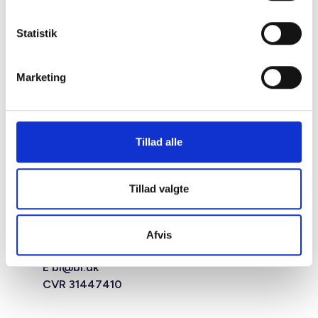
Statistik
Marketing
Tillad alle
Studiestræde 50,
Tillad valgte
1554 København V
Mariane Thomsens Gade 2F,
6.1, 8000 Aarhus C
Afvis
T +45 33 76 20 00
E
bl@bl.dk
CVR 31447410