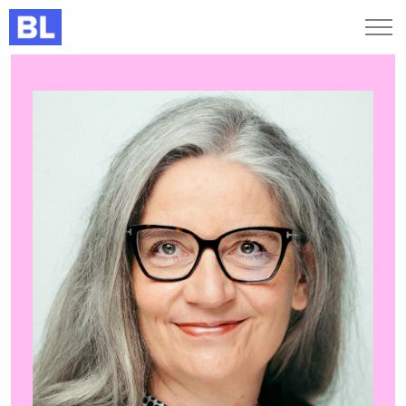
Genveje
Find medarbejder
Kurser og arrangementer
Jobportalen
MitBL