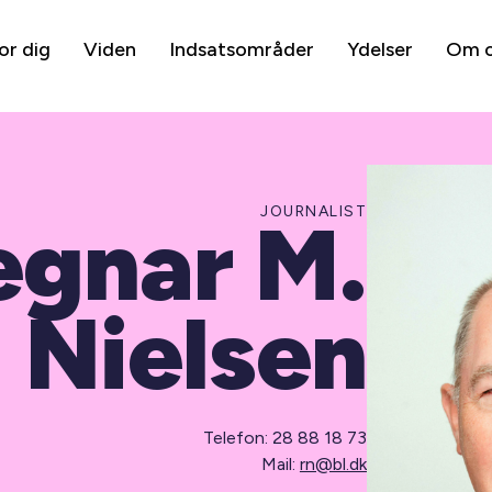
or dig
Viden
Indsatsområder
Ydelser
Om 
JOURNALIST
egnar M.
Nielsen
Telefon: 28 88 18 73
Mail:
rn@bl.dk