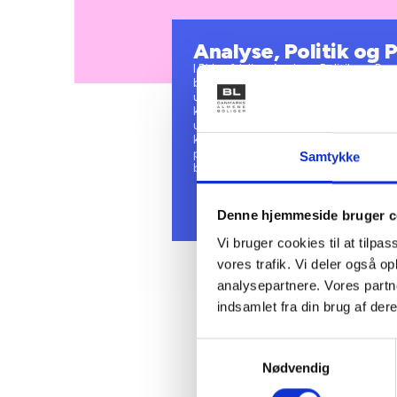
Analyse, Politik og 
I BL’s afdeling Analyse, Politik og 
boligsektor og omsætter denne til pol
udarbejder samfundsøkonomiske anal
klima- og energi mv., som bruges dire
udarbejder politiske forslag og over
konsekvenserne for den almene sekto
politikere, embedsmænd og journalis
Samtykke
bistand til både medlemmer og øvrig
Denne hjemmeside bruger c
Vi bruger cookies til at tilpas
vores trafik. Vi deler også 
analysepartnere. Vores partn
indsamlet fra din brug af dere
Samtykkevalg
Nødvendig