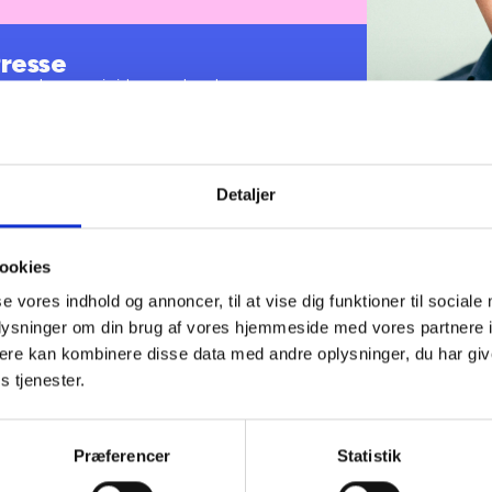
Presse
Presse opbygger vi viden om den almene
itisk indflydelse lokalt og nationalt. Vi
yser om alt fra boligbehov til sundhed til
kte i vores politiske interessevaretagelse. Vi
våger den politiske regulering og synliggøre
r og for samfundet. Vi har en tæt kontakt til
ter og yder løbende analytisk og politisk
Detaljer
e afdelinger i BL.
Regnar er journa
deltager derudo
ookies
pressearbejde og
se vores indhold og annoncer, til at vise dig funktioner til sociale
forhold til medl
oplysninger om din brug af vores hjemmeside med vores partnere 
medierne.
ere kan kombinere disse data med andre oplysninger, du har giv
s tjenester.
Præferencer
Statistik