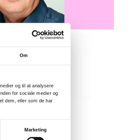
Om
list på BL’s medier. Regnar
ver i BL's udadvendte
 i rådgivningsarbejdet i
 medier og til at analysere
emsorganisationer, der skal i
inden for sociale medier og
et dem, eller som de har
Marketing