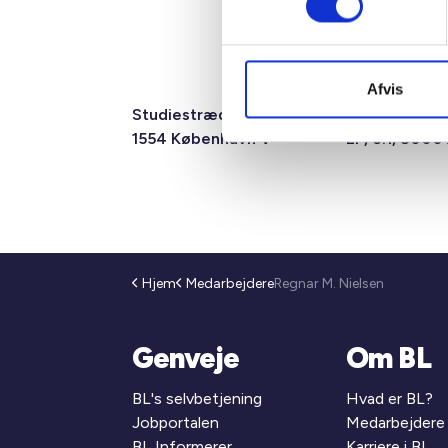
Afvis
Studiestræde 50,
Mariane Tho
1554 København V
2F, 6.1, 8000
Hjem
Medarbejdere
Regnar M. Nielsen
Genveje
Om BL
BL's selvbetjening
Hvad er BL?
Jobportalen
Medarbejdere
BL Informerer
Karriere i BL