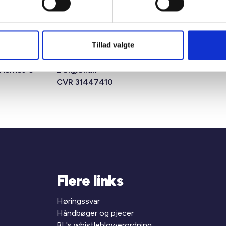
Tillad valgte
msens Gade
T +45 33 76 20 00
 Aarhus C
E
bl@bl.dk
CVR 31447410
Flere links
Høringssvar
Håndbøger og pjecer
BL's whistleblowerordning