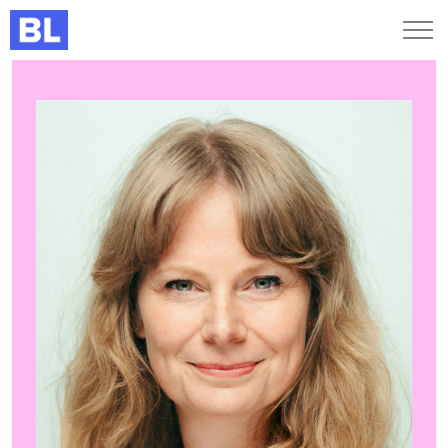
Genveje
Find medarbejder
Kurser og arrangementer
Jobportalen
MitBL