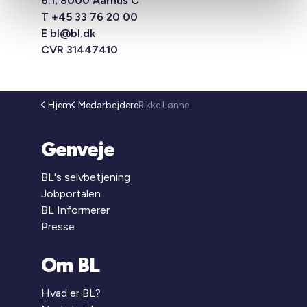
6.1, 8000 Aarhus C
T +45 33 76 20 00
E
bl@bl.dk
CVR 31447410
Hjem
Medarbejdere
Rikke Lønne
Genveje
BL's selvbetjening
Jobportalen
BL Informerer
Presse
Om BL
Hvad er BL?