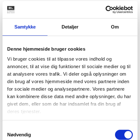
Samtykke
Detaljer
Om
Samarbejde og Udvikling
I BL’s afdeling for Samarbejde og udvikling arbejder vi for
at fremme den sociale bæredygtighed i de almene
boligområder. Det gør vi ved sikre, at BL og den almene
Denne hjemmeside bruger cookies
sektor er repræsenteret og kendt i relevante politiske fora,
strategiske samarbejder og alliancer. Vi planlægger og
Vi bruger cookies til at tilpasse vores indhold og
afvikler konferencer og events. Vi har viden om sociale
annoncer, til at vise dig funktioner til sociale medier og til
forhold, sundhed og trivsel, demokrati og deltagelse samt
de boligsociale indsatser.
at analysere vores trafik. Vi deler også oplysninger om
din brug af vores hjemmeside med vores partnere inden
for sociale medier og analysepartnere. Vores partnere
kan kombinere disse data med andre oplysninger, du har
givet dem, eller som de har indsamlet fra din brug af
deres tjenester.
Samtykkevalg
Nødvendig