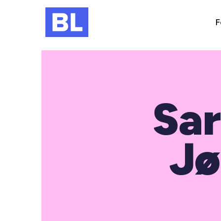
F
Sar
Jø