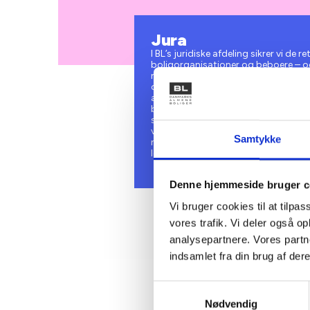
Jura
I BL’s juridiske afdeling sikrer vi de
boligorganisationer og beboere – og
nødvendige viden. Vores primære opga
om regler for almene boligorganisati
aftaler til høringer og lovforslag i F
boligorganisationerne med at forstå
sektoren. Det gør vi gennem vores jur
viden på hjemmesiden. Vi holder og
Samtykke
nyhedsbrevet BL Informerer, hvor v
lovgivning, vigtige praksisser og an
Denne hjemmeside bruger c
Vi bruger cookies til at tilpas
vores trafik. Vi deler også 
analysepartnere. Vores partn
indsamlet fra din brug af dere
Samtykkevalg
Nødvendig