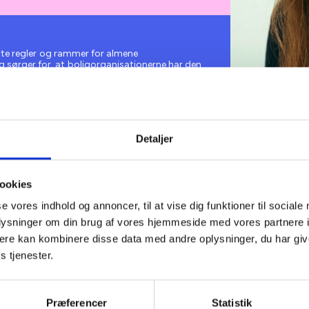
 rette regler og rammer for almene
 sørger for, at boligorganisationerne har den
ve er at give input til ministerier og styrelser
oner. Vi følger processen fra idé og politiske
olketinget. Samtidig hjælper vi
 og administrere de mange særlige regler i
idiske hotline, artikler, BL’s kurser, temadage og
så boligorganisationerne opdaterede via
Detaljer
Sara er koordinat
i formidler nødvendig viden om ny og ændret
dre relevante emner.
hvor hun blandt 
processen omkr
ookies
lovforslag samt
se vores indhold og annoncer, til at vise dig funktioner til sociale
Informerer. Sar
oplysninger om din brug af vores hjemmeside med vores partnere 
BL’s hotline sa
ere kan kombinere disse data med andre oplysninger, du har giv
af møder i BL’s 
s tjenester.
Præferencer
Statistik