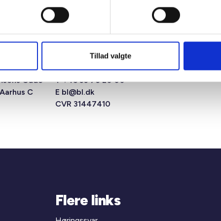
Tillad valgte
msens Gade
T +45 33 76 20 00
 Aarhus C
E
bl@bl.dk
CVR 31447410
Flere links
Høringssvar