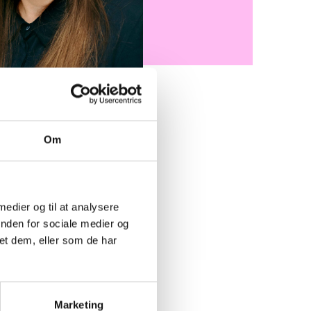
Om
or i BL’s juridiske afdeling,
andet er ansvarlig for hele
ing indkomne høringer og
 orientering herom via BL
 medier og til at analysere
a koordinerer bemandingen af
inden for sociale medier og
mt planlægning og afholdelse
et dem, eller som de har
Juridiske Udvalg.
Marketing