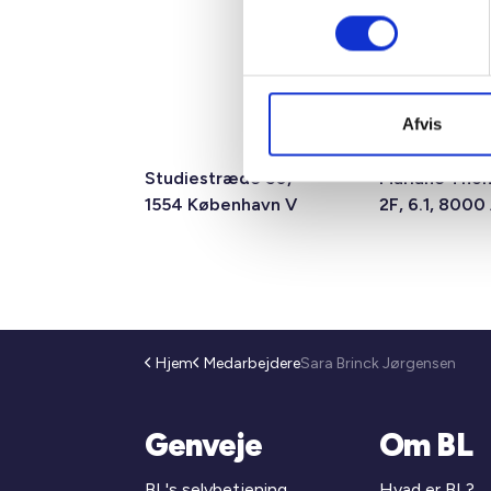
Afvis
Studiestræde 50,
Mariane Tho
1554 København V
2F, 6.1, 8000
Hjem
Medarbejdere
Sara Brinck Jørgensen
Genveje
Om BL
BL's selvbetjening
Hvad er BL?