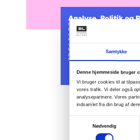
Analyse, Politik og 
I BL’s afdeling Analyse, Politik og 
boligsektor og omsætter denne til pol
udarbejder samfundsøkonomiske anal
klima- og energi mv., som bruges dire
udarbejder politiske forslag og over
konsekvenserne for den almene sekto
Samtykke
politikere, embedsmænd og journalis
bistand til både medlemmer og øvrig
Denne hjemmeside bruger c
Vi bruger cookies til at tilpas
vores trafik. Vi deler også 
analysepartnere. Vores partn
indsamlet fra din brug af dere
Samtykkevalg
Nødvendig