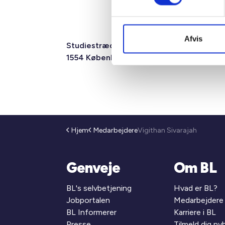
Afvis
Studiestræde 50,
Mariane Tho
1554 København V
2F, 6.1, 8000
Hjem
Medarbejdere
Vigithan Sivarajah
Genveje
Om BL
BL's selvbetjening
Hvad er BL?
Jobportalen
Medarbejdere
BL Informerer
Karriere i BL
Presse
Tilmeld dig n