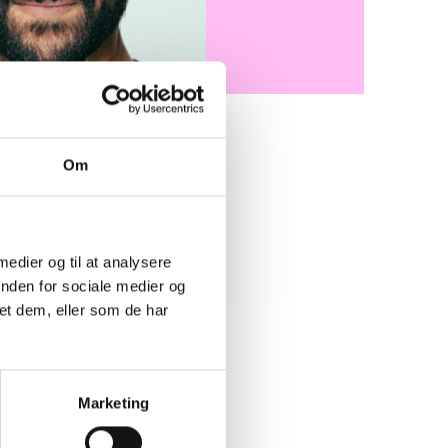
Om
ranalytiker i BL’s afdeling for
k og Presse og beskæftiger
er og konsekvensberegninger
 medier og til at analysere
lmene sektor.
inden for sociale medier og
et dem, eller som de har
Marketing