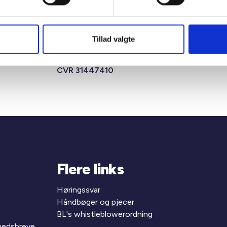
Tillad valgte
msens Gade
T +45 33 76 20 00
 Aarhus C
E
bl@bl.dk
CVR 31447410
Flere links
Høringssvar
Håndbøger og pjecer
BL's whistleblowerordning
yhedsbreve