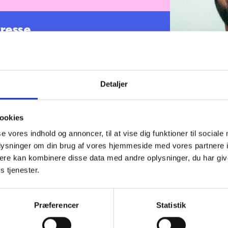
Presse
Presse opbygger vi viden om den almene
itisk indflydelse lokalt og nationalt. Vi
yser om alt fra boligbehov til sundhed til
kte i vores politiske interessevaretagelse. Vi
våger den politiske regulering og synliggøre
r og for samfundet. Vi har en tæt kontakt til
Detaljer
ter og yder løbende analytisk og politisk
e afdelinger i BL.
Vigithan er senio
Analyse, Politi
ookies
sig med analys
se vores indhold og annoncer, til at vise dig funktioner til sociale
inden for den a
oplysninger om din brug af vores hjemmeside med vores partnere 
ere kan kombinere disse data med andre oplysninger, du har giv
s tjenester.
Præferencer
Statistik