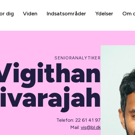
or dig
Viden
Indsatsområder
Ydelser
Om 
SENIORANALYTIKER
Vigithan
ivarajah
Telefon: 22 61 41 97
Mail:
vis@bl.dk