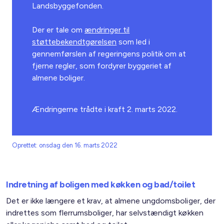
Landsbyggefonden.
Der er tale om
ændringer til
støttebekendtgørelsen
som led i
gennemførslen af regeringens politik om at
fjerne regler, som fordyrer byggeriet af
almene boliger.
Ændringerne trådte i kraft 2. marts 2022.
Oprettet: onsdag den 16. marts 2022
Indretning af boligen med køkken og bad/toilet
Det er ikke længere et krav, at almene ungdomsboliger, der
indrettes som flerrumsboliger, har selvstændigt køkken