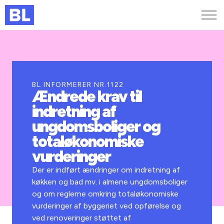
Genveje
Find medarbejder
Kurser og arrangementer
BL INFORMERER NR.1122
Ændrede krav til
Jobportalen
indretning af
MitBL
ungdomsboliger og
totaløkonomiske
vurderinger
Der er indført ændringer om indretning af
køkken og bad mv. i almene ungdomsboliger
og om reglerne omkring totaløkonomiske
vurderinger af byggeriet ved opførelse og
ved renoveringer støttet af