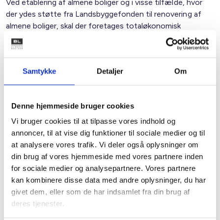
Ved etablering af almene boliger og i visse tilfælde, hvor
der ydes støtte fra Landsbyggefonden til renovering af
almene boliger, skal der foretages totaløkonomisk
vurdering af byggeriet. Indtil nu har det været et krav, at
denne vurdering var baseret på anvendelsen af
Landsbyggefondens totaløkonomimodel.
Samtykke
Detaljer
Om
Fremover er der mulighed for at vælge mellem to former
for totaløkonomisk vurdering – enten Landsbyggefondens
model, som skulle anvendes efter de tidligere regler, eller
Denne hjemmeside bruger cookies
som alternativ det totaløkonomiske værktøj LCCbyg.
Vi bruger cookies til at tilpasse vores indhold og
annoncer, til at vise dig funktioner til sociale medier og til
Disse nye regler fremgår af den reviderede § 35.
at analysere vores trafik. Vi deler også oplysninger om
din brug af vores hjemmeside med vores partnere inden
for sociale medier og analysepartnere. Vores partnere
Med venlig hilsen
kan kombinere disse data med andre oplysninger, du har
Bent Madsen / Mette Nørgaard Larsen
givet dem, eller som de har indsamlet fra din brug af
deres tjenester.