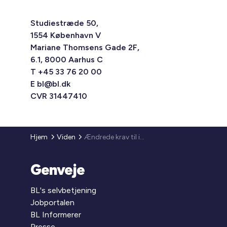
Studiestræde 50,
1554 København V
Mariane Thomsens Gade 2F,
6.1, 8000 Aarhus C
T +45 33 76 20 00
E
bl@bl.dk
CVR 31447410
Hjem
Viden
Ændrede krav til indretning af ungdomsboliger og totaløkonomiske vurderinger
Genveje
BL's selvbetjening
Jobportalen
BL Informerer
Presse