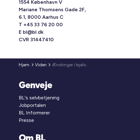
1554 København V
Mariane Thomsens Gade 2F,
6.1, 8000 Aarhus C
T +45 33 76 20 00
E
bl@bl.dk
CVR 31447410
Hjem
Viden
Ændringer i lejelovgivningen for private udlejningsejendomme
Genveje
BL's selvbetjening
Jobportalen
BL Informerer
Presse
Om BL