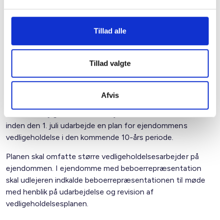
beboerrepræsentanterne om lejeforhøjelsen.
Overholder udlejer ikke denne forpligtelse, vil varslingen
Tillad alle
være ugyldig.
Tillad valgte
Obligatoriske vedligeholdelsesplaner
I ejendomme hvor reglerne i boligreguleringslovens kapitel
Afvis
II-IV finder anvendelse (ejendomme med mere end 6
beboelseslejligheder), skal udlejer fremadrettet hvert år
inden den 1. juli udarbejde en plan for ejendommens
vedligeholdelse i den kommende 10-års periode.
Planen skal omfatte større vedligeholdelsesarbejder på
ejendommen. I ejendomme med beboerrepræsentation
skal udlejeren indkalde beboerrepræsentationen til møde
med henblik på udarbejdelse og revision af
vedligeholdelsesplanen.