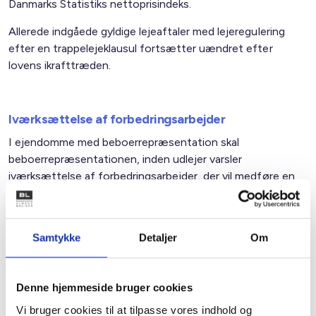
Danmarks Statistiks nettoprisindeks.
Allerede indgåede gyldige lejeaftaler med lejeregulering
efter en trappelejeklausul fortsætter uændret efter
lovens ikrafttræden.
Iværksættelse af forbedringsarbejder
I ejendomme med beboerrepræsentation skal
beboerrepræsentationen, inden udlejer varsler
iværksættelse af forbedringsarbejder, der vil medføre en
lejeforhøjelse, som sammen med forbedringsforhøjelser
gennemført i de sidste 3 år vil udgøre mere end 60 kr. pr.
m² bruttoetageareal, indkaldes til et møde med henblik på
Samtykke
Detaljer
Om
at orientere om og drøfte de påtænkte
forbedringsarbejder, udbudsmateriale og overslag over
forbedringsforhøjelsen.
Denne hjemmeside bruger cookies
Hvis arbejderne udbydes i begrænset licitation uden
Vi bruger cookies til at tilpasse vores indhold og