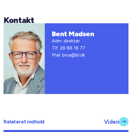
Kontakt
Bent Madsen
Adm. direktør
Tlf: 28 88 18 77
Mail: bma@bl.dk
Relateret indhold
Viden