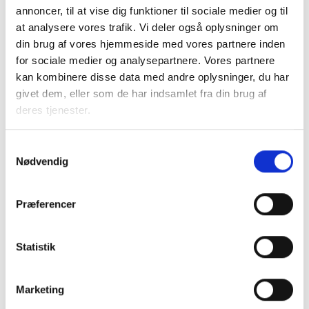
forudgående prækvalifikation, skal udlejer opfordre
annoncer, til at vise dig funktioner til sociale medier og til
beboerrepræsentanterne til at pege på mindst én bydende
at analysere vores trafik. Vi deler også oplysninger om
i licitationen. Udlejer skal tillige indkalde
din brug af vores hjemmeside med vores partnere inden
beboerrepræsentanterne til deltagelse i
for sociale medier og analysepartnere. Vores partnere
licitationsforretningen.
kan kombinere disse data med andre oplysninger, du har
givet dem, eller som de har indsamlet fra din brug af
Overholder udlejer ikke disse forpligtelser, kan
deres tjenester.
lejeforhøjelsen ikke opkræves.
Samtykkevalg
Nødvendig
Varsling af omkostningsbestemt leje
I boligreguleringsloven præciseres, at udlejer, i forbindelse
Præferencer
med varsling af omkostningsbestemt leje, skal give lejer en
række oplysninger om gældende budget, nyt budget,
driftsudgifter og -indtægter, om lejeforhøjelsens størrelse
Statistik
og dens beregning og om den fremtidige lejes størrelse.
I ejendomme med beboerrepræsentation skal udlejer
Marketing
senest 7 dage før varslingen af lejer, varsle