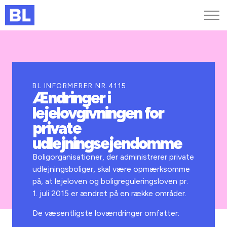
Genveje
Find medarbejder
Kurser og arrangementer
BL INFORMERER NR.4115
Ændringer i
Jobportalen
lejelovgivningen for
MitBL
private
udlejningsejendomme
Boligorganisationer, der administrerer private
udlejningsboliger, skal være opmærksomme
på, at lejeloven og boligreguleringsloven pr.
1. juli 2015 er ændret på en række områder.
De væsentligste lovændringer omfatter: