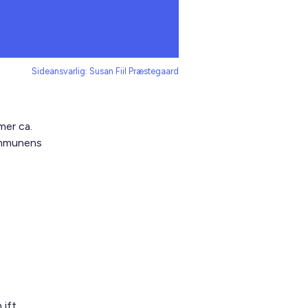
Sideansvarlig: Susan Fiil Præstegaard
er ca.
kommunens
ift.