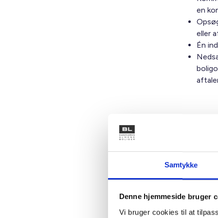
en ko
Opsøge
eller 
Én in
Nedsæ
bolig
aftale
Se 
Samtykke
Denne hjemmeside bruger c
Vi bruger cookies til at tilpas