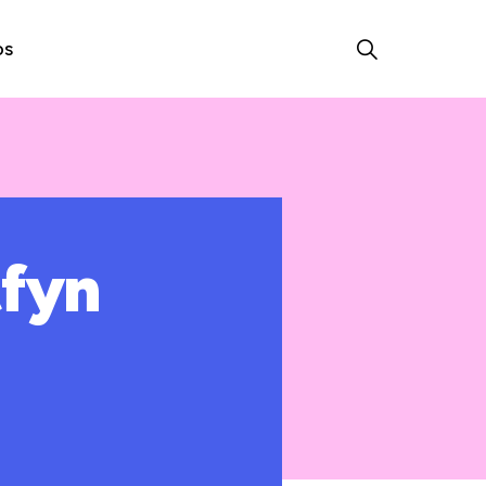
os
tfyn