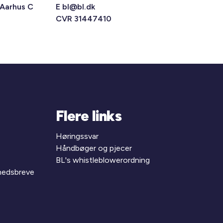
 Aarhus C
E
bl@bl.dk
CVR 31447410
Flere links
Høringssvar
Håndbøger og pjecer
BL's whistleblowerordning
yhedsbreve