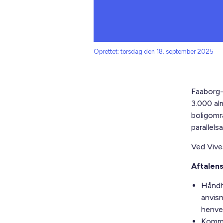
Oprettet: torsdag den 18. september 2025
Faaborg-
3.000 al
boligområ
parallel
Ved Vive
Aftalen
Håndh
anvisn
henve
Kommun