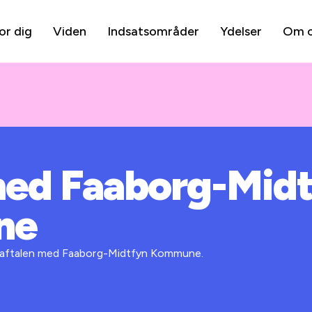
or dig
Viden
Indsatsområder
Ydelser
Om 
med Faaborg-Mid
ne
 i aftalen med Faaborg-Midtfyn Kommune.