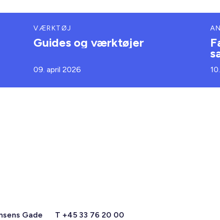
VÆRKTØJ
A
Guides og værktøjer
F
s
09. april 2026
10
msens Gade
T +45 33 76 20 00