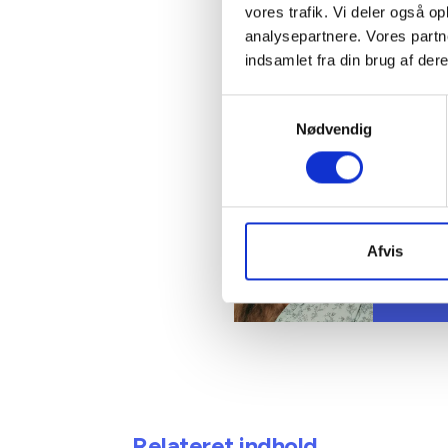
vores trafik. Vi deler også 
analysepartnere. Vores partn
Kontakt
indsamlet fra din brug af dere
Samtykkevalg
Susan
Nødvendig
Præ
Juridis
Tlf: 53
Mail: s
Afvis
Relateret indhold