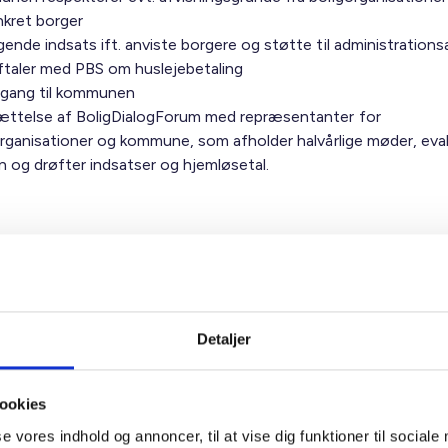
nkret borger
nde indsats ift. anviste borgere og støtte til administrationsa
aftaler med PBS om huslejebetaling
dgang til kommunen
ttelse af BoligDialogForum med repræsentanter for
organisationer og kommune, som afholder halvårlige møder, eva
n og drøfter indsatser og hjemløsetal.
hele aftalen her
Detaljer
ookies
se vores indhold og annoncer, til at vise dig funktioner til sociale