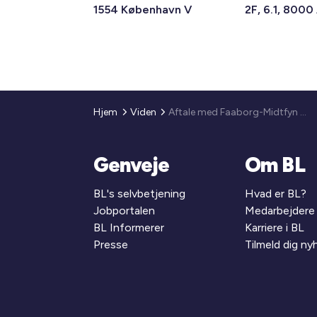
1554 København V
2F, 6.1, 8000
Hjem
Viden
Aftale med Faaborg-Midtfyn Kommune
Genveje
Om BL
BL's selvbetjening
Hvad er BL?
Jobportalen
Medarbejdere
BL Informerer
Karriere i BL
Presse
Tilmeld dig n