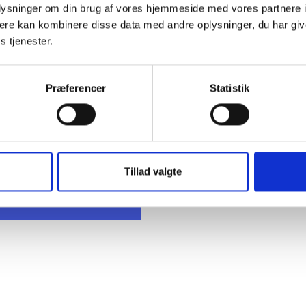
oplysninger om din brug af vores hjemmeside med vores partnere 
ere kan kombinere disse data med andre oplysninger, du har giv
s tjenester.
 Fiil
Præferencer
Statistik
stegaard
k konsulent
 73 15 48
fp@bl.dk
Tillad valgte