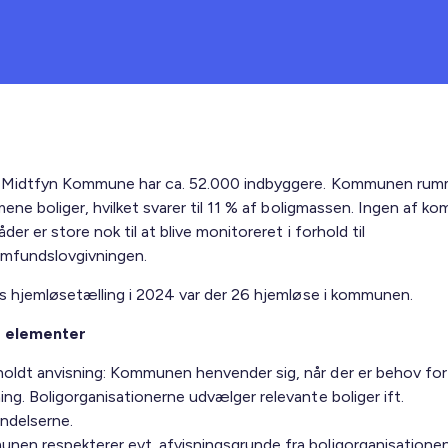
Midtfyn Kommune har ca. 52.000 indbyggere. Kommunen rumm
mene boliger, hvilket svarer til 11 % af boligmassen. Ingen af 
der er store nok til at blive monitoreret i forhold til
samfundslovgivningen.
s hjemløsetælling i 2024 var der 26 hjemløse i kommunen.
s elementer
oldt anvisning: Kommunen henvender sig, når der er behov for
ing. Boligorganisationerne udvælger relevante boliger ift.
ndelserne.
en respekterer evt. afvisningsgrunde fra boligorganisationen 