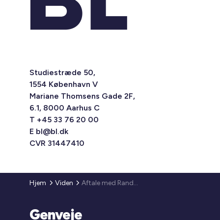
Studiestræde 50,
1554 København V
Mariane Thomsens Gade 2F,
6.1, 8000 Aarhus C
T +45 33 76 20 00
E
bl@bl.dk
CVR 31447410
Hjem
Viden
Aftale med Randers Kommune
Genveje