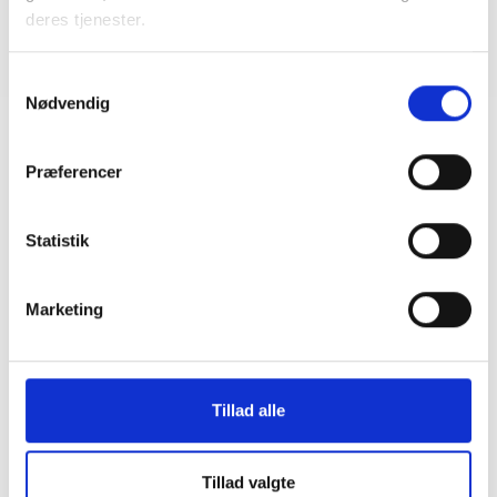
deres tjenester.
Samtykkevalg
Nødvendig
Præferencer
Relateret indhold
Viden
Statistik
VIDENSBLAD
Samarbejde med kommunen
Marketing
23. april 2026
VÆRKTØJ
Tillad alle
Guides og værktøjer
09. april 2026
Tillad valgte