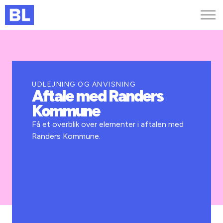
Genveje
Find medarbejder
Kurser og arrangementer
UDLEJNING OG ANVISNING
Aftale med Randers
Jobportalen
Kommune
MitBL
Få et overblik over elementer i aftalen med
Randers Kommune.