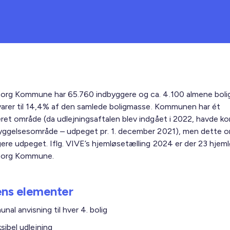
org Kommune har 65.760 indbyggere og ca. 4.100 almene bolig
svarer til 14,4% af den samlede boligmasse. Kommunen har ét
ret område (da udlejningsaftalen blev indgået i 2022, havde 
yggelsesområde – udpeget pr. 1. december 2021), men dette o
gere udpeget. Iflg. VIVE’s hjemløsetælling 2024 er der 23 hjeml
borg Kommune.
ens elementer
al anvisning til hver 4. bolig
ksibel udlejning