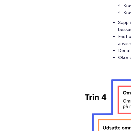
Kra
Kra
Supple
beskæ
Frist 
anvisn
Der af
Økono