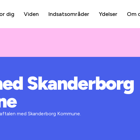
or dig
Viden
Indsatsområder
Ydelser
Om 
med Skanderborg
ne
 i aftalen med Skanderborg Kommune.