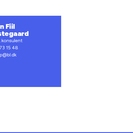
 Fiil
stegaard
k konsulent
 73 15 48
fp@bl.dk