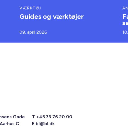
VÆRKTØJ
A
Guides og værktøjer
F
s
09. april 2026
10
msens Gade
T +45 33 76 20 00
 Aarhus C
E
bl@bl.dk