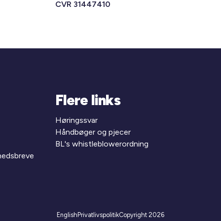
CVR 31447410
Flere links
Høringssvar
Håndbøger og pjecer
BL's whistleblowerordning
yhedsbreve
English
Privatlivspolitik
Copyright 2026