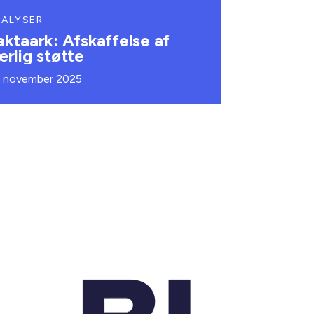
NALYSER
aktaark: Afskaffelse af
ærlig støtte
. november 2025