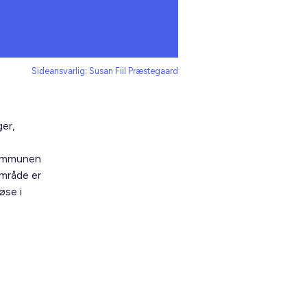
Sideansvarlig: Susan Fiil Præstegaard
er,
kommunen
mråde er
øse i