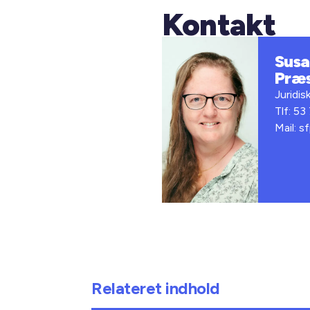
Kontakt
Susan
Præ
Juridis
Tlf: 53
Mail: s
Relateret indhold