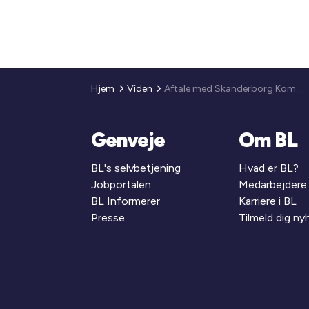
Hjem
Viden
Aftale med Skanderborg Kommune
Genveje
Om BL
BL's selvbetjening
Hvad er BL?
Jobportalen
Medarbejdere
BL Informerer
Karriere i BL
Presse
Tilmeld dig n