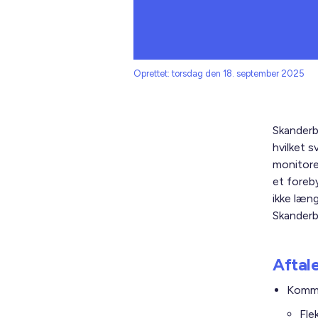
Oprettet: torsdag den 18. september 2025
Skanderb
hvilket 
monitore
et foreb
ikke læn
Skander
Aftal
Kommun
Fle