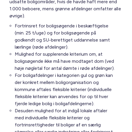
udsatte boligområder, hvis de havde haft mere end
1.000 beboere, mens grønne afdelinger omfatter alle
øvrige).
Fortrinsret for boligsøgende i beskæftigelse
(min. 25 t/uge) og for boligsøgende på
godkendt og SU-berettiget uddannelse samt
lærlinge (røde afdelinger).
Mulighed for supplerende kriterium om, at
boligsøgende ikke må have modtaget dom (ved
høje nøgletal for antal dømte i røde afdelinger).
For boligafdelinger i kategorien gul og grøn kan
der konkret mellem boligorganisation og
kommune aftales fleksible kriterier (individuelle
fleksible kriterier kan anvendes for op til hver
fjerde ledige bolig i boligafdelingerne).
Desuden mulighed for at indgå lokale aftaler
med individuelle fleksible kriterier og
fortrinsrettigheder til boliger af en særlig
størrelse eller særlig indretning eller fortrinsret