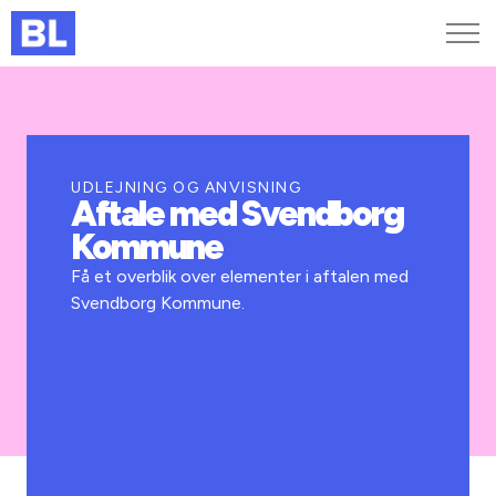
Genveje
Find medarbejder
Kurser og arrangementer
UDLEJNING OG ANVISNING
Aftale med Svendborg
Jobportalen
Kommune
MitBL
Få et overblik over elementer i aftalen med
Svendborg Kommune.