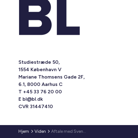
Studiestræde 50,
1554 København V
Mariane Thomsens Gade 2F,
6.1, 8000 Aarhus C
T +45 33 76 20 00
E
bl@bl.dk
CVR 31447410
Hjem
Viden
Aftale med Svendborg Kommune