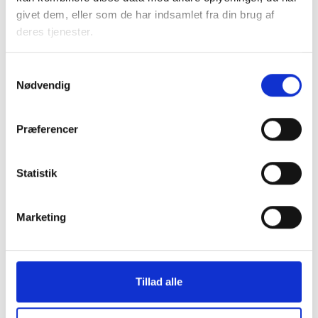
givet dem, eller som de har indsamlet fra din brug af
deres tjenester.
Samtykkevalg
Nødvendig
Præferencer
Statistik
Marketing
Kontakt
Susan Fiil
Tillad alle
Præstegaard
Juridisk konsulent