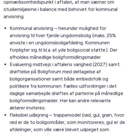
opmærksomhedspunkt i aftalen, at man værner om
studiemiljøerne i balance med behovet for kommunal
anvisning.
Kommunal anvisning – herunder mulighed for
anvisning til hver fjerde ungdomsbolig (maks. 25%
anviste i en ungdomsboligafdeling. Kommunen
forpligter sig til bl.a. at yde boligsocial støtte). Der
afholdes månedlige boligformidlingsmøder
Evaluering midtvejs i aftalens varighed (2027) samt
drøftelse på Boligforum med deltagelse af
boligorganisationer samt både embedsfolk og
politikere fra kommunen. Fælles udfordringer i det
daglige samarbejde drøftes af parterne på månedlige
boligformidlingsmøder. Her kan andre relevante
aktører inviteres.
Fleksibel udlejning – trappemodel (rød, gul, grøn, hvor
rød er de to boligområder, som monitoreres, gul er de
afdelinger, som ville være blevet udpeget som