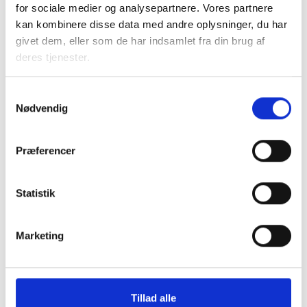
anvendelse af klausulen, så kravet i støttebekendtgørelsen
for sociale medier og analysepartnere. Vores partnere
er opfyldt. Det vil også have betydning, at man har anvendt
kan kombinere disse data med andre oplysninger, du har
en klausul, der ikke efterlader entreprenøren med et
givet dem, eller som de har indsamlet fra din brug af
urimeligt tab.
deres tjenester.
Spørgsmål og kommentarer kan rettes til juridisk chef i
Byggeskadefonden Birgitte Fæster på
bif@bsf.dk
eller
Samtykkevalg
Nødvendig
3376 2159.
Præferencer
Med venlig hilsen
Bent Madsen
Statistik
Marketing
Kontakt
Bent Madsen
Tillad alle