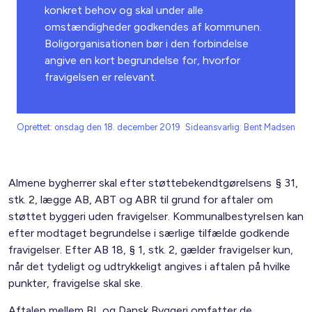
konkret behov og skal under alle
omstændigheder godkendes af kommunen.
Boligorganisationen bør i den forbindelse
angive en kort begrundelse for, hvorfor
fravigelsen er relevant.
Oprettet: onsdag den 18. december 2019
Sideansvarlig: Bent Madsen
Almene bygherrer skal efter støttebekendtgørelsens § 31,
stk. 2, lægge AB, ABT og ABR til grund for aftaler om
støttet byggeri uden fravigelser. Kommunalbestyrelsen kan
efter modtaget begrundelse i særlige tilfælde godkende
fravigelser. Efter AB 18, § 1, stk. 2, gælder fravigelser kun,
når det tydeligt og udtrykkeligt angives i aftalen på hvilke
punkter, fravigelse skal ske.
Aftalen mellem BL og Dansk Byggeri omfatter de