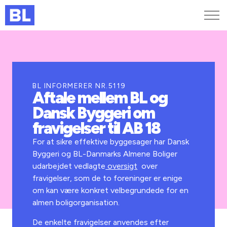
Genveje
Find medarbejder
Kurser og arrangementer
BL INFORMERER NR.5119
Aftale mellem BL og
Jobportalen
Dansk Byggeri om
MitBL
fravigelser til AB 18
For at sikre effektive byggesager har Dansk
Byggeri og BL-Danmarks Almene Boliger
udarbejdet vedlagte
oversigt
over
fravigelser, som de to foreninger er enige
om kan være konkret velbegrundede for en
almen boligorganisation.
De enkelte fravigelser anvendes efter