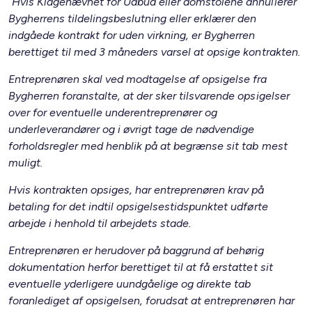
”Hvis Klagenævnet for Udbud eller domstolene annullerer
Bygherrens tildelingsbeslutning eller erklærer den
indgåede kontrakt for uden virkning, er Bygherren
berettiget til med 3 måneders varsel at opsige kontrakten.
Entreprenøren skal ved modtagelse af opsigelse fra
Bygherren foranstalte, at der sker tilsvarende opsigelser
over for eventuelle underentreprenører og
underleverandører og i øvrigt tage de nødvendige
forholdsregler med henblik på at begrænse sit tab mest
muligt.
Hvis kontrakten opsiges, har entreprenøren krav på
betaling for det indtil opsigelsestidspunktet udførte
arbejde i henhold til arbejdets stade.
Entreprenøren er herudover på baggrund af behørig
dokumentation herfor berettiget til at få erstattet sit
eventuelle yderligere uundgåelige og direkte tab
foranlediget af opsigelsen, forudsat at entreprenøren har