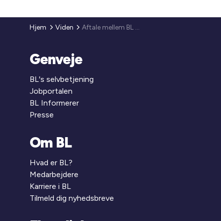
Hjem
Viden
Aftale mellem BL og Dansk Byggeri om fravigelser til AB 18
Genveje
BL's selvbetjening
Jobportalen
BL Informerer
Presse
Om BL
Hvad er BL?
Medarbejdere
Karriere i BL
Tilmeld dig nyhedsbreve