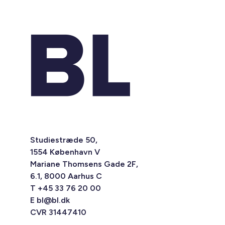
Studiestræde 50,
1554 København V
Mariane Thomsens Gade 2F,
6.1, 8000 Aarhus C
T +45 33 76 20 00
E
bl@bl.dk
CVR 31447410