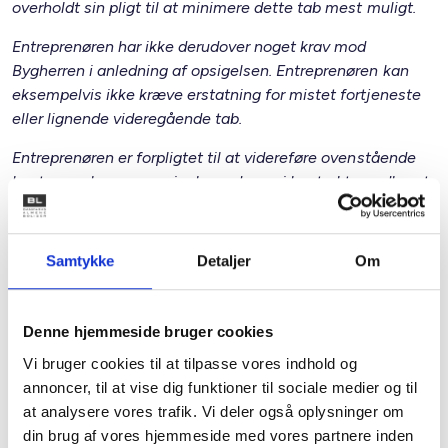
overholdt sin pligt til at minimere dette tab mest muligt.
Entreprenøren har ikke derudover noget krav mod
Bygherren i anledning af opsigelsen. Entreprenøren kan
eksempelvis ikke kræve erstatning for mistet fortjeneste
eller lignende videregående tab.
Entreprenøren er forpligtet til at videreføre ovenstående
bestemmelser om opsigelsesadgang i kontraktgrundlaget
med sine underentreprenører og underleverandører.”
Det skal bemærkes, at Dansk Byggeri ikke er enig i
Samtykke
Detaljer
Om
anvendelsen af escapeklausuler, idet Dansk Byggeri ikke
mener, at entreprenøren bør miste indtægter i tilfælde af
annullation eller ”uden virkning”. Kommune og
Denne hjemmeside bruger cookies
boligorganisation kan derfor forvente en henvendelse fra
Vi bruger cookies til at tilpasse vores indhold og
Dansk Byggeri.
annoncer, til at vise dig funktioner til sociale medier og til
Det vil i en sådan situation have betydning, at kommune og
at analysere vores trafik. Vi deler også oplysninger om
boligorganisation har en konkret begrundelse for
din brug af vores hjemmeside med vores partnere inden