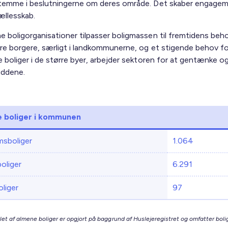
stemme i beslutningerne om deres område. Det skaber engage
ællesskab.
e boligorganisationer tilpasser boligmassen til fremtidens beh
dre borgere, særligt i landkommunerne, og et stigende behov fo
e boliger i de større byer, arbejder sektoren for at gentænke og
uddene.
 boliger i kommunen
sboliger
1.064
boliger
6.291
liger
97
let af almene boliger er opgjort på baggrund af Huslejeregistret og omfatter bolig