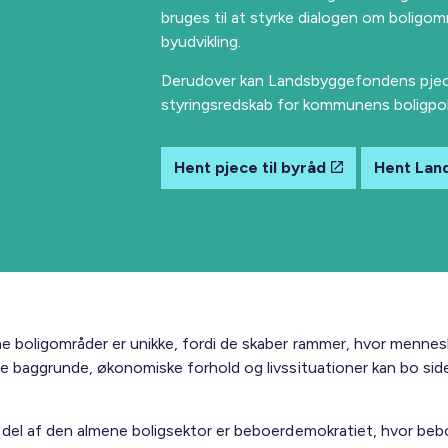
bruges til at styrke dialogen om boligom
byudvikling.
Derudover kan Landsbyggefondens pjec
styringsredskab for kommunens boligpoli
Hent pjece til byråd
Hent Lan
e boligområder er unikke, fordi de skaber rammer, hvor menne
ige baggrunde, økonomiske forhold og livssituationer kan bo si
g del af den almene boligsektor er beboerdemokratiet, hvor beb