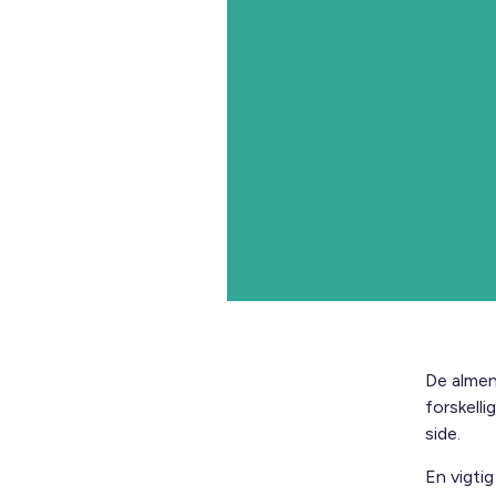
De almen
forskell
side.
En vigti