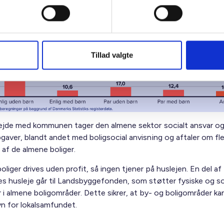
ietyper i de almene boliger i kommunen
Tillad valgte
ejde med kommunen tager den almene sektor socialt ansvar og
gaver, blandt andet med boligsocial anvisning og aftaler om fle
 af de almene boliger.
liger drives uden profit, så ingen tjener på huslejen. En del af
s husleje går til Landsbyggefonden, som støtter fysiske og so
 i almene boligområder. Dette sikrer, at by- og boligområder kan
avn for lokalsamfundet.