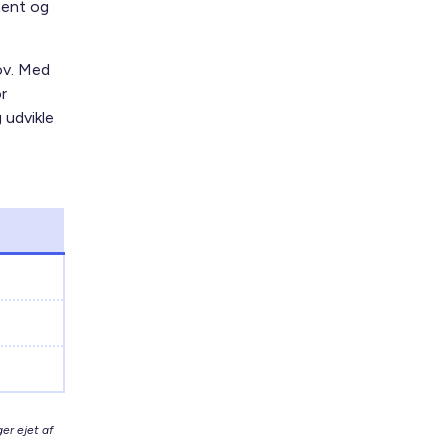
ment og
ov. Med
r
 udvikle
er ejet af