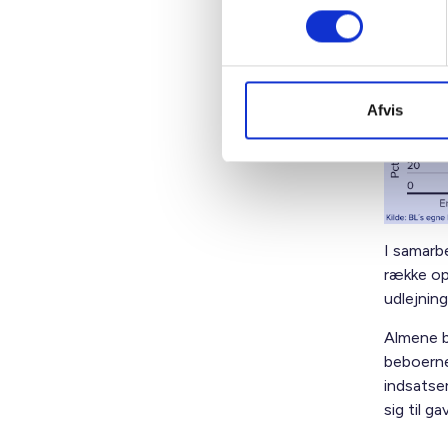
Famil
Afvis
I samarb
række op
udlejning
Almene bo
beboerne
indsatser
sig til g