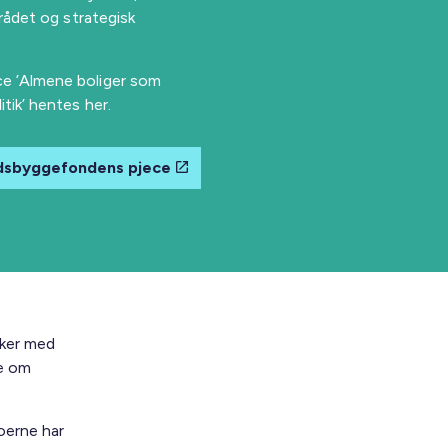
rådet og strategisk
e ’Almene boliger som
tik’ hentes her.
dsbyggefondens pjece
sker med
de om
oerne har