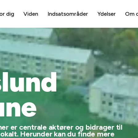
or dig
Viden
Indsatsområder
Ydelser
Om 
slund
ne
r er centrale aktører og bidrager til
lokalt. Herunder kan du finde mere