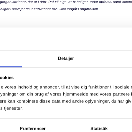
gorganisationer, der er i drift. Det vil sige, at fx boliger under opførsel samt kom
oliger i selvejende institutioner mv., ikke indgår i opgørelsen.
lmene boligsektor
tøtter et varieret boligudbud med plads til alle Den almene bol
lads til både nye og nuværende borgere. I samarbejde med k
ter sektoren byudviklingen og sørger for boliger til alle i livets
Detaljer
e faser, fx:
miliesituationen ændrer sig.
ookies
n flytter til en ny kommune.
se vores indhold og annoncer, til at vise dig funktioner til sociale
ligbehovet bliver et andet.
oplysninger om din brug af vores hjemmeside med vores partnere 
være seniorboliger, bofællesskaber, ungdomsboliger og familieb
ere kan kombinere disse data med andre oplysninger, du har giv
her mennesker, der hvor de er i livet. Et varieret boligudbud g
s tjenester.
t imødekomme skiftende behov og bidrager til boligrotation. De
marked, der udvikler sig sammen med samfundet.
Præferencer
Statistik