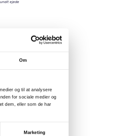
munalt ejede
igsektor
ommunen
Om
 medier og til at analysere
inden for sociale medier og
oliger,
et dem, eller som de har
ør det
t skaber
Marketing