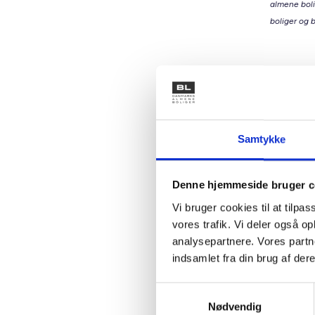
almene boli
boliger og b
Den a
Vi unders
skaber p
understøt
Samtykke
forskellig
Når fa
Denne hjemmeside bruger c
Når ma
Vi bruger cookies til at tilpas
Når bo
vores trafik. Vi deler også 
Det kan 
analysepartnere. Vores partn
som matc
indsamlet fra din brug af dere
muligt a
et bolig
Samtykkevalg
Nødvendig