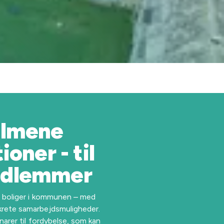
almene
oner - til
edlemmer
e boliger i kommunen – med
krete samarbejdsmuligheder.
narer til fordybelse, som kan