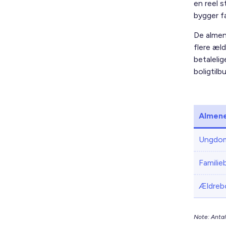
en reel 
bygger f
De almen
flere æl
betalelig
boligtilb
Almene
Ungdom
Familie
Ældrebo
Note: Antal