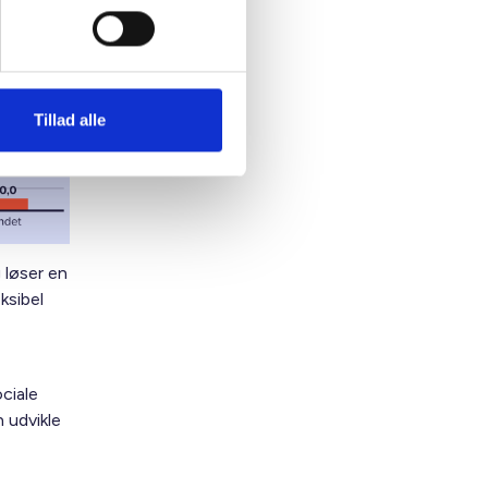
Tillad alle
 løser en
ksibel
ciale
 udvikle