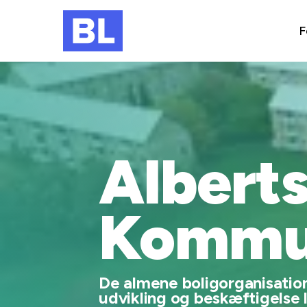
F
Albert
Kommu
De almene boligorganisatione
udvikling og beskæftigelse 