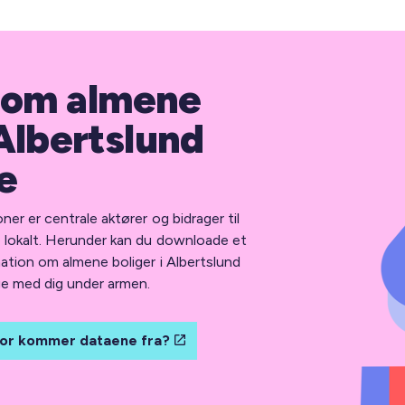
 om almene
 Albertslund
e
er er centrale aktører og bidrager til
e lokalt. Herunder kan du downloade et
ation om almene boliger i Albertslund
e med dig under armen.
or kommer dataene fra?