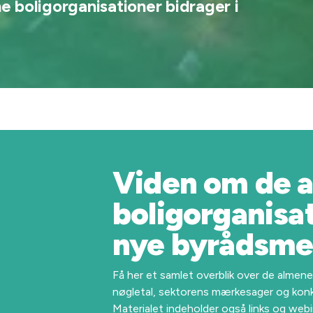
 boligorganisationer bidrager i
Viden om de 
boligorganisati
nye byrådsm
Få her et samlet overblik over de almen
nøgletal, sektorens mærkesager og kon
Materialet indeholder også links og webi