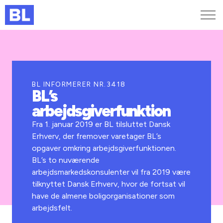
Genveje
Find medarbejder
Kurser og arrangementer
BL INFORMERER NR.3418
BL’s
Jobportalen
arbejdsgiverfunktion
MitBL
Fra 1. januar 2019 er BL tilsluttet Dansk
Erhverv, der fremover varetager BL’s
opgaver omkring arbejdsgiverfunktionen.
BL’s to nuværende
arbejdsmarkedskonsulenter vil fra 2019 være
tilknyttet Dansk Erhverv, hvor de fortsat vil
have de almene boligorganisationer som
arbejdsfelt.