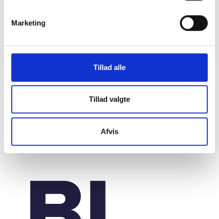
BL INFORMERER
Ændring af BoligJobordning -
Marketing
håndværkerfradraget afskaffes
29. april 2022
Tillad alle
Tillad valgte
Afvis