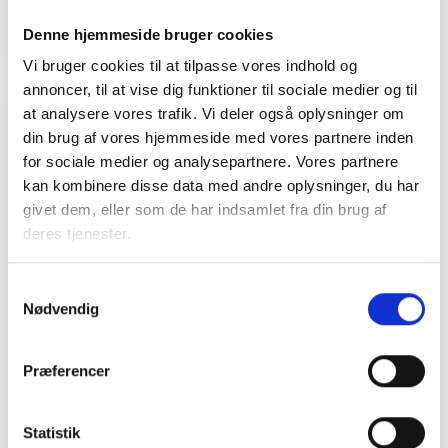
Denne hjemmeside bruger cookies
Vi bruger cookies til at tilpasse vores indhold og
annoncer, til at vise dig funktioner til sociale medier og til
at analysere vores trafik. Vi deler også oplysninger om
din brug af vores hjemmeside med vores partnere inden
Relateret indhold
Viden
for sociale medier og analysepartnere. Vores partnere
kan kombinere disse data med andre oplysninger, du har
BL INFORMERER
givet dem, eller som de har indsamlet fra din brug af
Ny model for kapitalforvaltning
deres tjenester.
12. april 2023
Samtykkevalg
Nødvendig
BL INFORMERER
Sociale klausuler (BL Informerer)
Præferencer
12. december 2022
Statistik