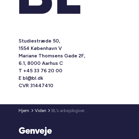
Studiestræde 50,
1554 København V
Mariane Thomsens Gade 2F,
6.1, 8000 Aarhus C
T +45 33 76 20 00
E
bl@bl.dk
CVR 31447410
Hjem
Viden
BL’s arbejdsgiverfunktion
Genveje