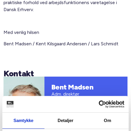
praktiske forhold ved arbejdsfunktionens varetagelse i
Dansk Erhverv.
Med venlig hilsen
Bent Madsen / Kent Kilsgaard Andersen / Lars Schmidt
Kontakt
Bent Madsen
Adm. direktør
Tlf: 28 88 18 77
Mail: bma@bl.dk
Samtykke
Detaljer
Om