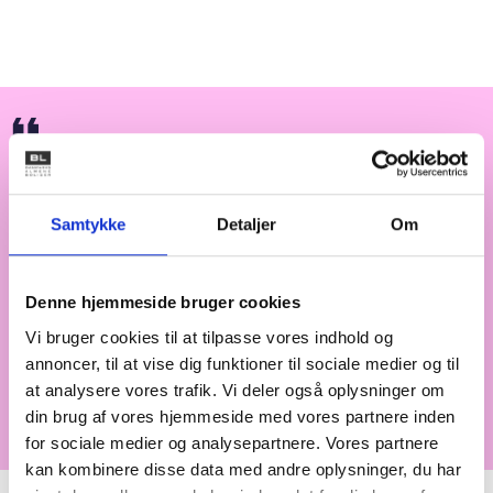
Børnedemokrati kan medvirke til at styrke
både børn og beboerdemokrati og
Samtykke
Detaljer
Om
samtidig spare boligafdelingen for
udgifter, da det kan forebygge, at
boligområder plages af uro og hærværk
Denne hjemmeside bruger cookies
fra boligområdernes egne børn.
Vi bruger cookies til at tilpasse vores indhold og
annoncer, til at vise dig funktioner til sociale medier og til
at analysere vores trafik. Vi deler også oplysninger om
Ejendomsfunktionær fra AKB Ved Milestedet
din brug af vores hjemmeside med vores partnere inden
for sociale medier og analysepartnere. Vores partnere
kan kombinere disse data med andre oplysninger, du har