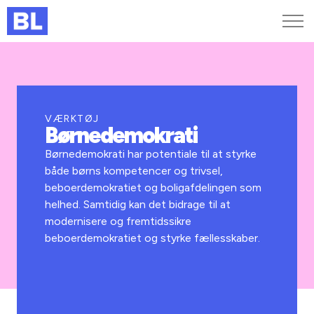
Genveje
Find medarbejder
Kurser og arrangementer
VÆRKTØJ
Børnedemokrati
Jobportalen
MitBL
Børnedemokrati har potentiale til at styrke
både børns kompetencer og trivsel,
beboerdemokratiet og boligafdelingen som
helhed. Samtidig kan det bidrage til at
modernisere og fremtidssikre
beboerdemokratiet og styrke fællesskaber.