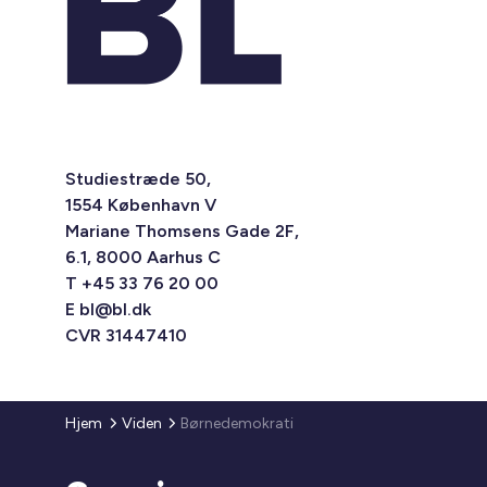
Studiestræde 50,
1554 København V
Mariane Thomsens Gade 2F,
6.1, 8000 Aarhus C
T +45 33 76 20 00
E
bl@bl.dk
CVR 31447410
Hjem
Viden
Børnedemokrati