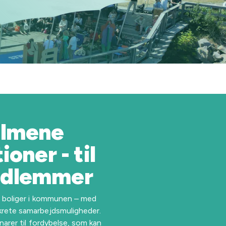
almene
oner - til
edlemmer
e boliger i kommunen – med
krete samarbejdsmuligheder.
narer til fordybelse, som kan