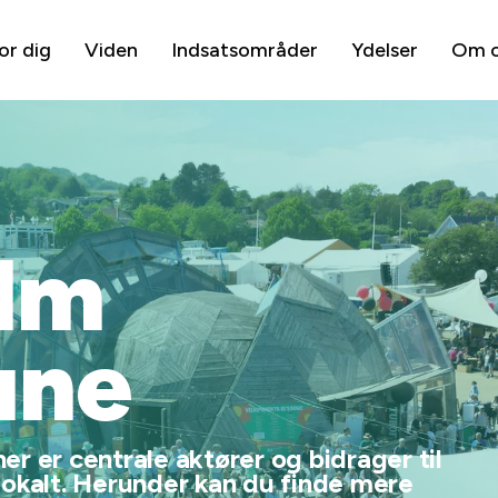
or dig
Viden
Indsatsområder
Ydelser
Om 
lm
ne
r er centrale aktører og bidrager til
lokalt. Herunder kan du finde mere