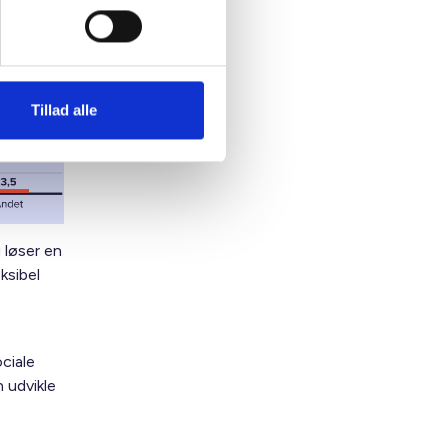
Tillad alle
 løser en
ksibel
ciale
 udvikle