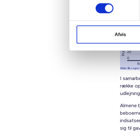
Famil
Afvis
I samarb
række op
udlejning
Almene bo
beboerne
indsatser
sig til g