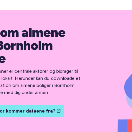
 om almene
 Bornholm
e
er er centrale aktører og bidrager til
e lokalt. Herunder kan du downloade et
mation om almene boliger i Bornholm
e med dig under armen.
or kommer dataene fra?