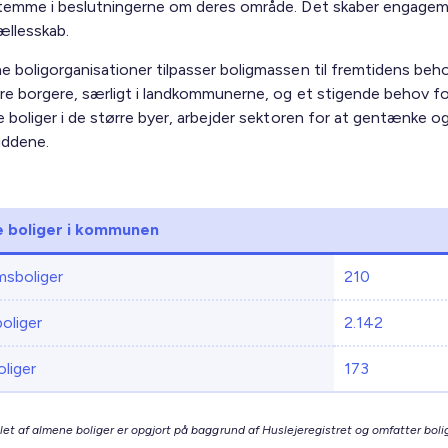
stemme i beslutningerne om deres område. Det skaber engage
ællesskab.
e boligorganisationer tilpasser boligmassen til fremtidens beh
dre borgere, særligt i landkommunerne, og et stigende behov fo
e boliger i de større byer, arbejder sektoren for at gentænke og
uddene.
 boliger i kommunen
sboliger
210
boliger
2.142
liger
173
let af almene boliger er opgjort på baggrund af Huslejeregistret og omfatter bolig