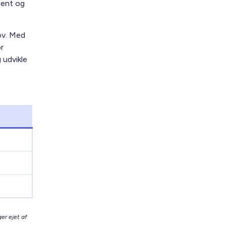
ment og
ov. Med
r
 udvikle
er ejet af