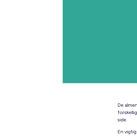
De almen
forskell
side.
En vigti