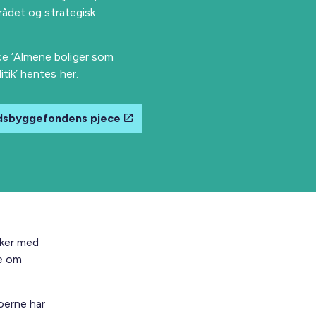
rådet og strategisk
e ’Almene boliger som
tik’ hentes her.
dsbyggefondens pjece
sker med
de om
oerne har