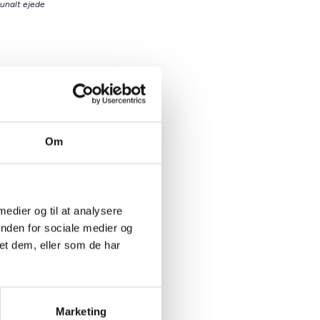
munalt ejede
igsektor
ommunen
Om
 medier og til at analysere
inden for sociale medier og
oliger,
et dem, eller som de har
ør det
t skaber
Marketing