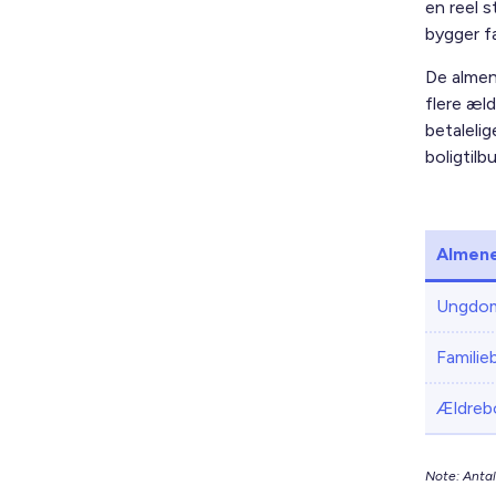
en reel 
bygger f
De almen
flere æl
betalelig
boligtilb
Almene
Ungdom
Familie
Ældrebo
Note: Antal