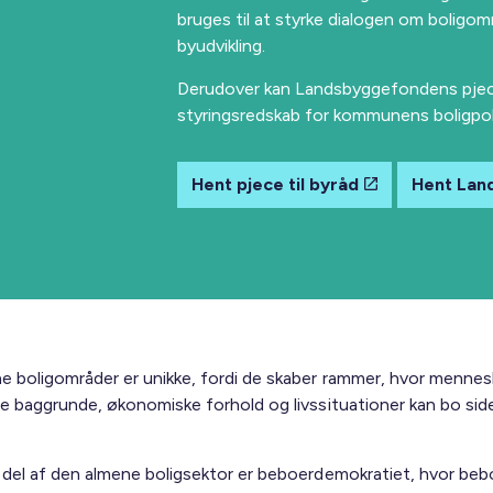
bruges til at styrke dialogen om boligom
byudvikling.
Derudover kan Landsbyggefondens pjec
styringsredskab for kommunens boligpoli
Hent pjece til byråd
Hent Lan
e boligområder er unikke, fordi de skaber rammer, hvor menne
ige baggrunde, økonomiske forhold og livssituationer kan bo si
g del af den almene boligsektor er beboerdemokratiet, hvor beb