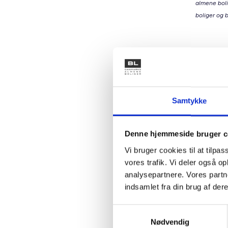
almene boli
boliger og b
Den a
Vi unders
skaber p
understøt
Samtykke
forskellig
Når fa
Denne hjemmeside bruger c
Når ma
Vi bruger cookies til at tilpas
Når bo
vores trafik. Vi deler også 
Det kan 
analysepartnere. Vores partn
som matc
indsamlet fra din brug af dere
muligt a
et bolig
Samtykkevalg
Nødvendig