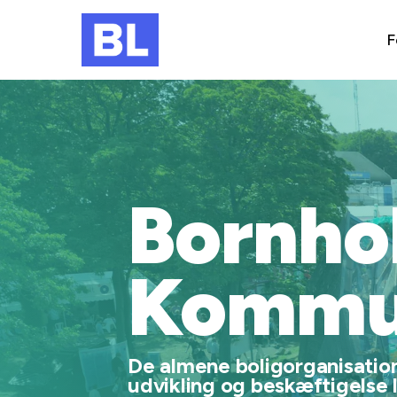
F
Bornho
Kommu
De almene boligorganisatione
udvikling og beskæftigelse 