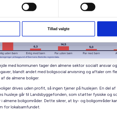
ietyper i de almene boliger i kommunen
Tillad valgte
ejde med kommunen tager den almene sektor socialt ansvar og
gaver, blandt andet med boligsocial anvisning og aftaler om fle
 af de almene boliger.
liger drives uden profit, så ingen tjener på huslejen. En del af
s husleje går til Landsbyggefonden, som støtter fysiske og so
 i almene boligområder. Dette sikrer, at by- og boligområder kan
avn for lokalsamfundet.