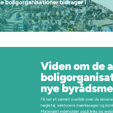
 boligorganisationer bidrager i
Viden om de 
boligorganisati
nye byrådsm
Få her et samlet overblik over de almen
nøgletal, sektorens mærkesager og kon
Materialet indeholder også links og webi