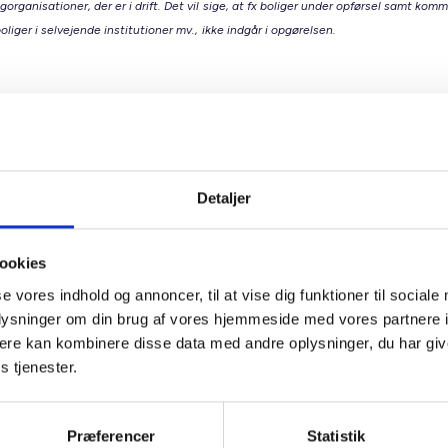
gorganisationer, der er i drift. Det vil sige, at fx boliger under opførsel samt kom
oliger i selvejende institutioner mv., ikke indgår i opgørelsen.
lmene boligsektor
tøtter et varieret boligudbud med plads til alle Den almene bol
lads til både nye og nuværende borgere. I samarbejde med k
ter sektoren byudviklingen og sørger for boliger til alle i livets
Detaljer
e faser, fx:
miliesituationen ændrer sig.
ookies
n flytter til en ny kommune.
se vores indhold og annoncer, til at vise dig funktioner til sociale
ligbehovet bliver et andet.
oplysninger om din brug af vores hjemmeside med vores partnere 
være seniorboliger, bofællesskaber, ungdomsboliger og familieb
ere kan kombinere disse data med andre oplysninger, du har giv
her mennesker, der hvor de er i livet. Et varieret boligudbud g
s tjenester.
t imødekomme skiftende behov og bidrager til boligrotation. De
marked, der udvikler sig sammen med samfundet.
Præferencer
Statistik