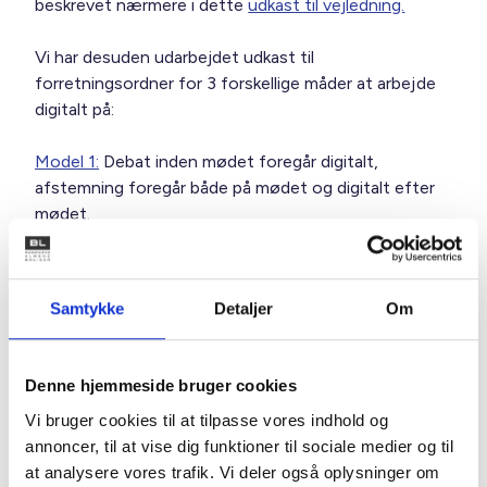
beskrevet nærmere i dette
udkast til vejledning.
Vi har desuden udarbejdet udkast til
forretningsordner for 3 forskellige måder at arbejde
digitalt på:
Model 1:
Debat inden mødet foregår digitalt,
afstemning foregår både på mødet og digitalt efter
mødet.
Model 2:
Debatten foregår digitalt inden mødet og
afstemning digitalt efter mødet.
Samtykke
Detaljer
Om
Model 3:
Debatten foregår digitalt inden mødet,
beslutning tages kun på det fysiske møde.
Denne hjemmeside bruger cookies
Det er på nuværende tidspunkt ikke muligt at oplyse,
Vi bruger cookies til at tilpasse vores indhold og
hvornår reglerne træder i kraft. Vi informerer nærmere, når
annoncer, til at vise dig funktioner til sociale medier og til
det sker. BL vil desuden afholde temadage om de nye
at analysere vores trafik. Vi deler også oplysninger om