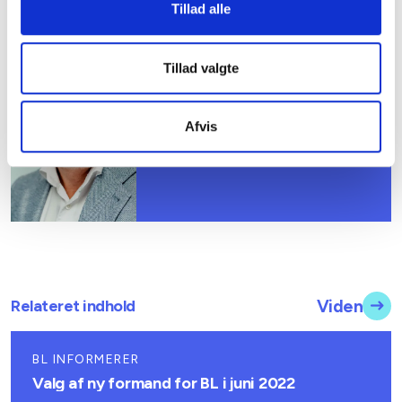
Tillad alle
Bent Madsen
Adm. direktør
Tillad valgte
Tlf: 28 88 18 77
Mail: bma@bl.dk
Afvis
Relateret indhold
Viden
BL INFORMERER
Valg af ny formand for BL i juni 2022