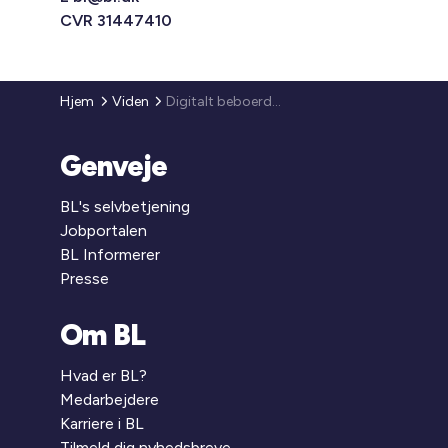
CVR 31447410
Hjem
Viden
Digitalt beboerdemokrati (BL Informerer)
Genveje
BL's selvbetjening
Jobportalen
BL Informerer
Presse
Om BL
Hvad er BL?
Medarbejdere
Karriere i BL
Tilmeld dig nyhedsbreve