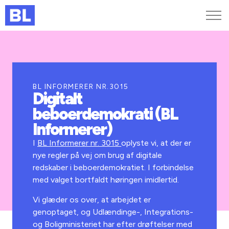
Genveje
Find medarbejder
Kurser og arrangementer
BL INFORMERER NR.3015
Digitalt
Jobportalen
beboerdemokrati (BL
MitBL
Informerer)
I
BL Informerer nr. 3015
oplyste vi, at der er
nye regler på vej om brug af digitale
redskaber i beboerdemokratiet. I forbindelse
med valget bortfaldt høringen imidlertid.
Vi glæder os over, at arbejdet er
genoptaget, og Udlændinge-, Integrations-
og Boligministeriet har efter drøftelser med