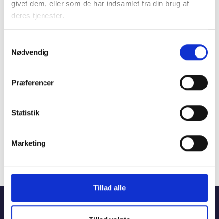
givet dem, eller som de har indsamlet fra din brug af
deres tjenester.
Samtykkevalg
Nødvendig
Præferencer
Studiestræde 50,
1554 København V
Mariane Thomsens Gade 2F,
Statistik
6.1, 8000 Aarhus C
T +45 33 76 20 00
Marketing
E
bl@bl.dk
CVR 31447410
Tillad alle
Hjem
Viden
DriftsNet