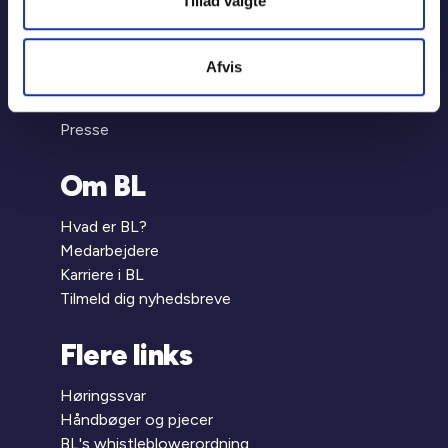
Tillad valgte
Genveje
BL's selvbetjening
Afvis
Jobportalen
BL Informerer
Presse
Om BL
Hvad er BL?
Medarbejdere
Karriere i BL
Tilmeld dig nyhedsbreve
Flere links
Høringssvar
Håndbøger og pjecer
BL's whistleblowerordning