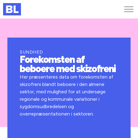
Genveje
Find medarbejder
Kurser og arrangementer
SUNDHED
Forekomsten af
Jobportalen
beboere med skizofreni
MitBL
Her præsenteres data om forekomsten af
skizofreni blandt beboere i den almene
sektor, med mulighed for at undersøge
regionale og kommunale variationer i
sygdomsudbredelsen og
overrepræsentationen i sektoren.