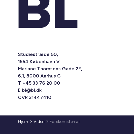
Studiestræde 50,
1554 København V
Mariane Thomsens Gade 2F,
6.1, 8000 Aarhus C
T +45 33 76 20 00
E
bl@bl.dk
CVR 31447410
Hjem
Viden
Forekomsten af beboere med skizofreni