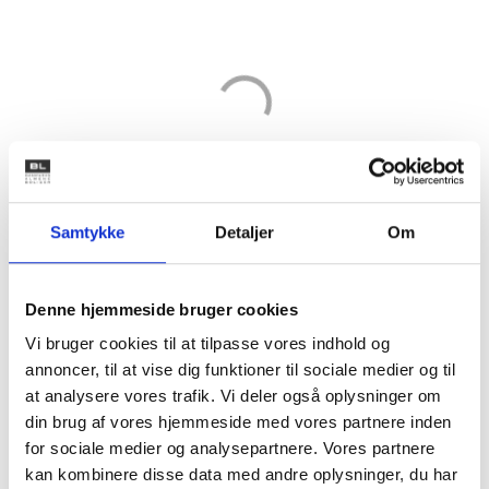
Samtykke
Detaljer
Om
Denne hjemmeside bruger cookies
Vi bruger cookies til at tilpasse vores indhold og
annoncer, til at vise dig funktioner til sociale medier og til
at analysere vores trafik. Vi deler også oplysninger om
din brug af vores hjemmeside med vores partnere inden
Kilde: BL’s egne beregninger på baggrund af Danmarks Statistiks
for sociale medier og analysepartnere. Vores partnere
registerdata og Sundhedsstyrelsens Register for Udvalgte
kan kombinere disse data med andre oplysninger, du har
Kroniske Sygdomme og Svære Psykiske Lidelser (RUKS), oktober