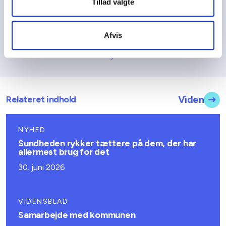
Tillad valgte
befolkningsregisteret (BEF) samt adresseliste for almene
boligafdelinger tilhørende Social-, Bolig- og
Ældreministeriet primo 2022 således, at individer med en
Afvis
given diagnose kan karakteriseres efter deres køn, alder og
hvorvidt de bor alment eller ej.
Relateret indhold
Viden
NYHED
Sundheden rykker tættere på dem, der har
allermest brug for det
30. juni 2026
VIDENSBLAD
Samarbejde med kommunen