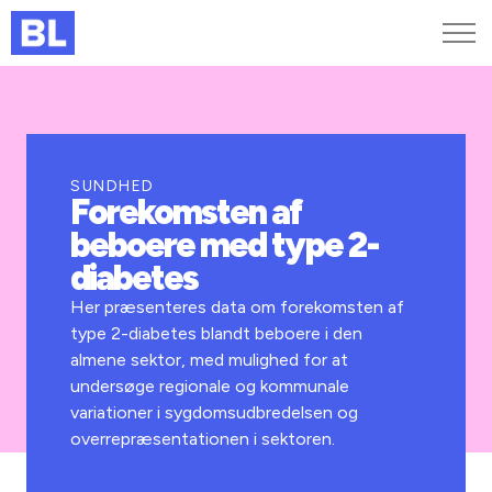
Genveje
Find medarbejder
Kurser og arrangementer
SUNDHED
Forekomsten af
Jobportalen
beboere med type 2-
MitBL
diabetes
Her præsenteres data om forekomsten af
type 2-diabetes blandt beboere i den
almene sektor, med mulighed for at
undersøge regionale og kommunale
variationer i sygdomsudbredelsen og
overrepræsentationen i sektoren.