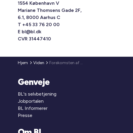
1554 København V
Mariane Thomsens Gade 2F,
6.1, 8000 Aarhus C
T +45 33 76 20 00
E
bl@bl.dk
CVR 31447410
Hjem
Viden
Forekomsten af beboere med type 2-diabetes
Genveje
BL's selvbetjening
Jobportalen
BL Informerer
Presse
Om BL