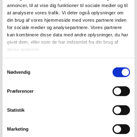
med, at de almene beboere i landkommuner i
annoncer, til at vise dig funktioner til sociale medier og til
gennemsnittet er ældre end de almene beboere i
at analysere vores trafik. Vi deler også oplysninger om
bykommuner, da sandsynligheden for at blive
din brug af vores hjemmeside med vores partnere inden
diagnosticeret med type 2-diabetes stiger markant med
for sociale medier og analysepartnere. Vores partnere
alderen. Aldersforskellen mellem kommuner forklarer kun
kan kombinere disse data med andre oplysninger, du har
delvist variationen i andelen af beboere med type 2-
givet dem, eller som de har indsamlet fra din brug af
diabetes. Selv i hovedstadskommunerne, hvor variationen i
deres tjenester.
gennemsnitsalderen er begrænset, observeres der
betydelige forskelle i andelen af almene beboere med type
Samtykkevalg
2-diabetes.
Nødvendig
Der er ikke en entydig sammenhæng på tværs af
kommuner mellem overrepræsentationen og den generelle
Præferencer
andel af beboere i den almene sektor, der har sygdommen.
Statistik
Figur 3. Procentdel almene beboere med Type 2-
diabetes, kommuner
Marketing