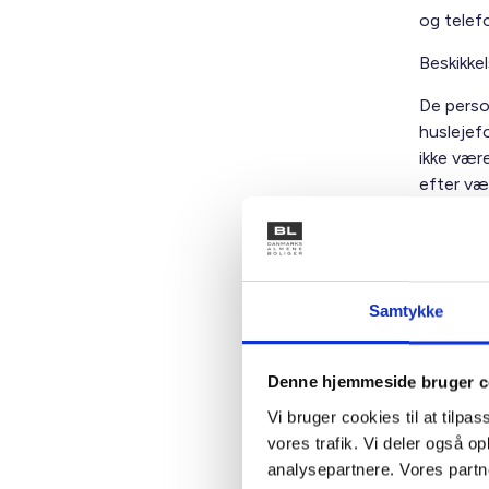
og telef
Beskikkel
De perso
huslejef
ikke vær
efter væ
Ophører 
beskikkel
Personer,
eller som
Samtykke
for at bl
Vi anmod
Denne hjemmeside bruger c
og
senes
Vi bruger cookies til at tilpas
pm@bl.d
vores trafik. Vi deler også 
Vi beklag
analysepartnere. Vores partn