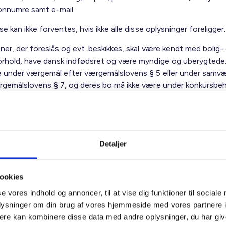
onnumre samt e-mail.
se kan ikke forventes, hvis ikke alle disse oplysninger foreligger.
ner, der foreslås og evt. beskikkes, skal være kendt med bolig-
orhold, have dansk indfødsret og være myndige og uberygtede
e under værgemål efter værgemålslovens § 5 eller under samv
rgemålslovens § 7, og deres bo må ikke være under konkursbeh
nogle af de nævnte betingelser at være opfyldt, tilbagekaldes
sen.
 der er fyldt 65 år, eller som kan anføre anden rimelig fritagels
 har været beskikket for mindre end 4 år siden, kan begære sig 
Detaljer
ive beskikket.
er altså medlemmerne om at indsende forslag til BL hurtigst m
ookies
t mandag den 18. marts 2013 kl. 16,00
pr. mail til
bl@bl.dk
med
se vores indhold og annoncer, til at vise dig funktioner til sociale
k
.
oplysninger om din brug af vores hjemmeside med vores partnere 
er naturligvis den korte svarfrist, der er fastsat af hensyn til
ere kan kombinere disse data med andre oplysninger, du har giv