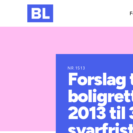
F
NR.1513
Forslag
boligret
2013 til 
svarfrist