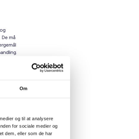
 og
. De må
ærgemål
andling.
esgrund,
fritaget
Om
uligt
 kopi til
 medier og til at analysere
inden for sociale medier og
et dem, eller som de har