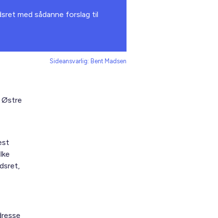
dsret med sådanne forslag til
Sideansvarlig: Bent Madsen
s Østre
est
lke
dsret,
dresse