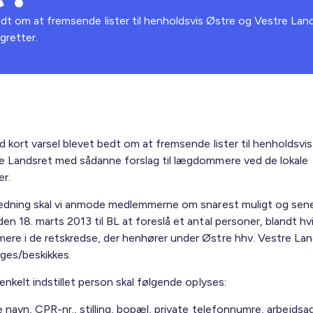
edt om at fremsende lister til henholdsvis Østre og Vestre Lan
gretter.
d kort varsel blevet bedt om at fremsende lister til henholdsvi
e Landsret med sådanne forslag til lægdommere ved de lokale
er.
ledning skal vi anmode medlemmerne om snarest muligt og sen
n 18. marts 2013 til BL at foreslå et antal personer, blandt hvi
re i de retskredse, der henhører under Østre hhv. Vestre Lan
ges/beskikkes.
enkelt indstillet person skal følgende oplyses:
 navn, CPR-nr., stilling, bopæl, private telefonnumre, arbejdsa