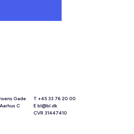
msens Gade
T +45 33 76 20 00
 Aarhus C
E
bl@bl.dk
CVR 31447410