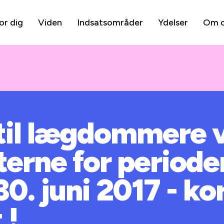
or dig
Viden
Indsatsområder
Ydelser
Om 
 til lægdommere 
terne for perioden 
30. juni 2017 - ko
 !