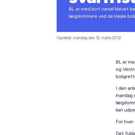
BL er med kort varsel blevet b
lægdommere ved de lokale boli
Oprettet: mandag den 12. marts 2012
BL er me
og Vestr
boligrett
I den an
mandag de
lægdomme
kan udpe
For hver 
Det fulde