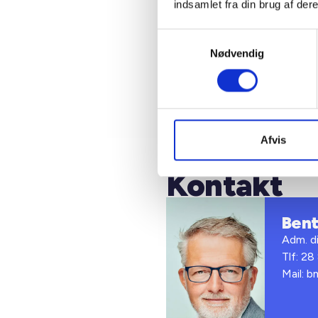
landsrett
indsamlet fra din brug af dere
Samtykkevalg
Nødvendig
Med venl
Bent Ma
Afvis
Kontakt
Ben
Adm. di
Tlf: 28
Mail: 