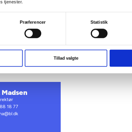
ernes snarlige og endelige beskikkelser.
s tjenester.
Præferencer
Statistik
ig hilsen
dsen / Preben Mathiesen
Tillad valgte
t Madsen
rektør
 88 18 77
bma@bl.dk