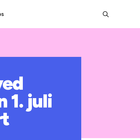
os
ved
1. juli
rt