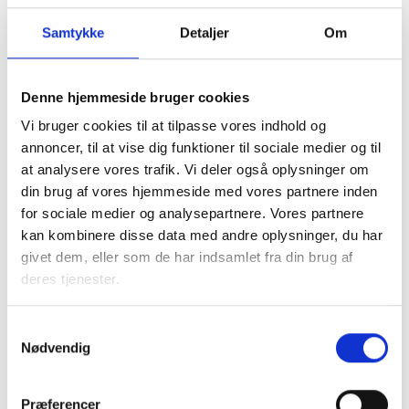
Samtykke
Detaljer
Om
Denne hjemmeside bruger cookies
Vi bruger cookies til at tilpasse vores indhold og
I samarbejde med kommunen tager den almene sektor
annoncer, til at vise dig funktioner til sociale medier og til
socialt ansvar og løser en række opgaver, blandt andet
at analysere vores trafik. Vi deler også oplysninger om
med boligsocial anvisning og aftaler om fleksibel udlejning
din brug af vores hjemmeside med vores partnere inden
af de almene boliger.
for sociale medier og analysepartnere. Vores partnere
kan kombinere disse data med andre oplysninger, du har
Almene boliger drives uden profit, så ingen tjener på
givet dem, eller som de har indsamlet fra din brug af
huslejen. En del af beboernes husleje går til
deres tjenester.
Landsbyggefonden, som støtter fysiske og sociale
indsatser i almene boligområder. Dette sikrer, at by- og
boligområder kan udvikle sig til gavn for lokalsamfundet.
Samtykkevalg
Nødvendig
Faktaark om almene boliger i
Præferencer