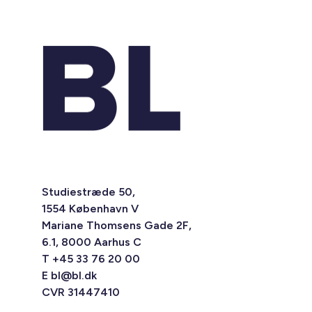
Studiestræde 50,
1554 København V
Mariane Thomsens Gade 2F,
6.1, 8000 Aarhus C
T +45 33 76 20 00
E
bl@bl.dk
CVR 31447410