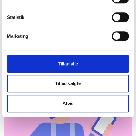
Fredericia Kommune
Statistik
De almene boligorganisationer er centrale aktører
og bidrager til udvikling og beskæftigelse lokalt.
Herunder kan du downloade et faktaark med
Marketing
nyttig information om almene boliger i Fredericia
Kommune, som du kan tage med dig under armen.
Hent faktaark
Hvor kommer dataene
Tillad alle
fra?
Tillad valgte
Afvis