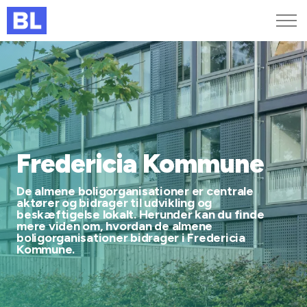
Genveje
Find medarbejder
Kurser og arrangementer
Jobportalen
MitBL
Fredericia Kommune
De almene boligorganisationer er centrale
aktører og bidrager til udvikling og
beskæftigelse lokalt. Herunder kan du finde
mere viden om, hvordan de almene
boligorganisationer bidrager i Fredericia
Kommune.