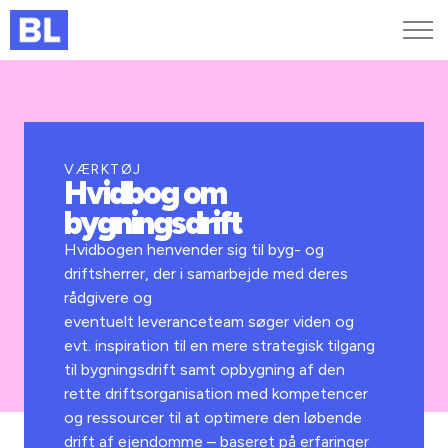
Genveje
Find medarbejder
Kurser og arrangementer
VÆRKTØJ
Hvidbog om
Jobportalen
bygningsdrift
MitBL
Hvidbogen henvender sig til byg- og
driftsherrer, der i samarbejde med deres
rådgivere og
eventuelt leveranceteam søger viden og
evt. inspiration til en mere strategisk tilgang
til bygningsdrift samt opbygning af den
rette driftsorganisation med kompetencer
og ressourcer til at optimere den løbende
drift af ejendomme – baseret på erfaringer