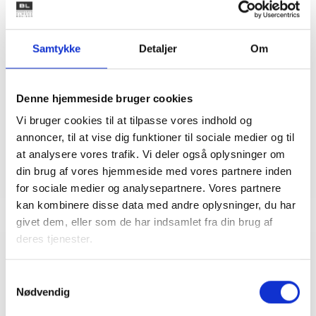
Kontakt
Samtykke
Detaljer
Om
Mikkel Jungshoved
Teknisk konsulent
Tlf: 53 73 15 46
Denne hjemmeside bruger cookies
Mail: mju@bl.dk
Vi bruger cookies til at tilpasse vores indhold og
annoncer, til at vise dig funktioner til sociale medier og til
at analysere vores trafik. Vi deler også oplysninger om
din brug af vores hjemmeside med vores partnere inden
for sociale medier og analysepartnere. Vores partnere
kan kombinere disse data med andre oplysninger, du har
givet dem, eller som de har indsamlet fra din brug af
deres tjenester.
Relateret indhold
Viden
Samtykkevalg
Nødvendig
VÆRKTØJ