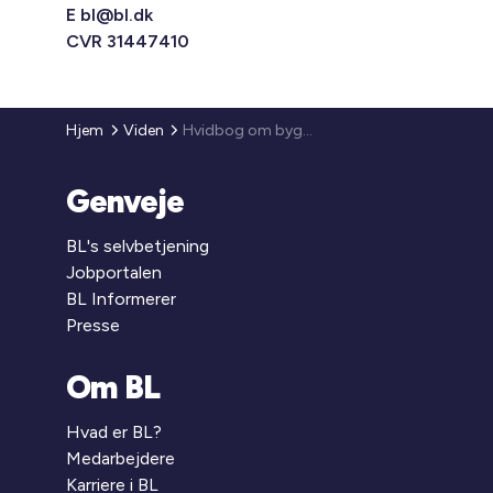
E
bl@bl.dk
CVR 31447410
Hjem
Viden
Hvidbog om bygningsdrift
Genveje
BL's selvbetjening
Jobportalen
BL Informerer
Presse
Om BL
Hvad er BL?
Medarbejdere
Karriere i BL