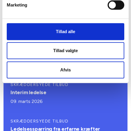
Læs mere
Marketing
Relateret indhold
Viden
Tillad alle
SKRÆDDERSYEDE TILBUD
Tillad valgte
Introduktionsforløb for ny direktør
12. marts 2026
Afvis
SKRÆDDERSYEDE TILBUD
Interim ledelse
09. marts 2026
SKRÆDDERSYEDE TILBUD
Ledelsessparring fra erfarne kræfter