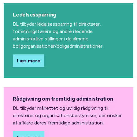
Ledelsessparring
BL tilbyder ledelsessparring til direktører,
forretningsførere og andre i ledende
administrative stillinger i de almene
boligorganisationer/boligadministrationer.
Læs mere
Rådgivning om fremtidig administration
BL tilbyder målrettet og uvildig rådgivning til
direktører og organisationsbestyrelser, der ønsker
at afklare deres fremtidige administration.