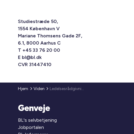
Studiestræde 50,
1554 København V
Mariane Thomsens Gade 2F,
6.1, 8000 Aarhus C
T +45 33 76 20 00
E
bl@bl.dk
CVR 31447410
Hjem
Viden
Ledelsesrådgivning
Genveje
BL's selvbetjening
Jobportalen