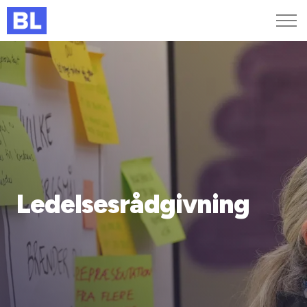
Genveje
Find medarbejder
Kurser og arrangementer
Jobportalen
MitBL
Ledelsesrådgivning