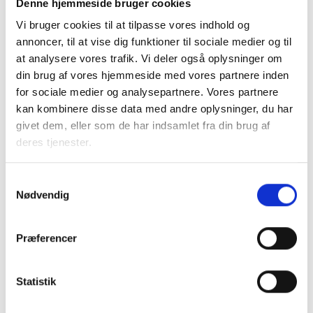
Denne hjemmeside bruger cookies
ny direktør eller forretningsfører. Vi tilbyder
assistance og rådgivning i hele
Vi bruger cookies til at tilpasse vores indhold og
rekrutteringsprocessen og er altid til rådighed med
annoncer, til at vise dig funktioner til sociale medier og til
information om muligheder, tilpassede forløb og
at analysere vores trafik. Vi deler også oplysninger om
pristilbud.
din brug af vores hjemmeside med vores partnere inden
for sociale medier og analysepartnere. Vores partnere
Læs mere
kan kombinere disse data med andre oplysninger, du har
givet dem, eller som de har indsamlet fra din brug af
deres tjenester.
Samtykkevalg
Rådgivning om direktørkontrakter
Nødvendig
Når organisationsbestyrelsen skal indgå eller
genforhandle en direktørkontrakt, tilbyder BL
Præferencer
kvalificeret og uafhængig rådgivning, der bidrager
til et sagligt og ordentligt grundlag for
forhandlingen.
Statistik