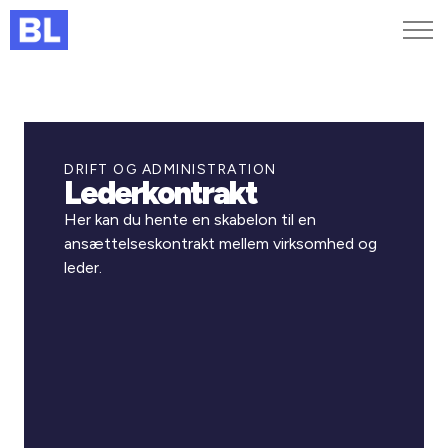
Genveje
Find medarbejder
Kurser og arrangementer
DRIFT OG ADMINISTRATION
Lederkontrakt
Jobportalen
MitBL
Her kan du hente en skabelon til en
ansættelseskontrakt mellem virksomhed og
leder.