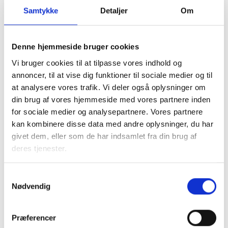
Samtykke
Detaljer
Om
Temadag om indeklima
04. august 2026
Denne hjemmeside bruger cookies
Vi bruger cookies til at tilpasse vores indhold og
SKRÆDDERSYEDE TILBUD
annoncer, til at vise dig funktioner til sociale medier og til
GDPR-netværk i samarbejde med Accura
Advokatpartnerskab
at analysere vores trafik. Vi deler også oplysninger om
din brug af vores hjemmeside med vores partnere inden
07. juli 2026
for sociale medier og analysepartnere. Vores partnere
kan kombinere disse data med andre oplysninger, du har
givet dem, eller som de har indsamlet fra din brug af
deres tjenester.
Samtykkevalg
Nødvendig
Præferencer