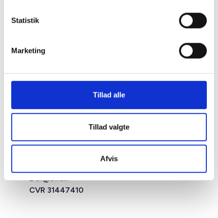
Statistik
Marketing
Tillad alle
Studiestræde 50,
Tillad valgte
1554 København V
Mariane Thomsens Gade 2F,
6.1, 8000 Aarhus C
Afvis
T +45 33 76 20 00
E
bl@bl.dk
CVR 31447410