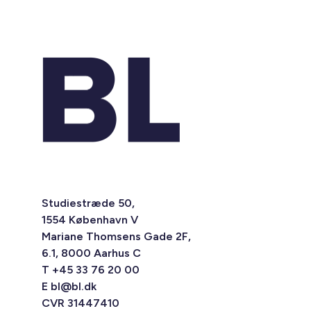
Studiestræde 50,
1554 København V
Mariane Thomsens Gade 2F,
6.1, 8000 Aarhus C
T +45 33 76 20 00
E
bl@bl.dk
CVR 31447410