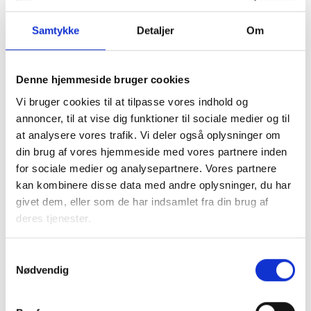
Samtykke
Detaljer
Om
Denne hjemmeside bruger cookies
I samarbejde med kommunen tager den almene sektor
Vi bruger cookies til at tilpasse vores indhold og
socialt ansvar og løser en række opgaver, blandt andet
annoncer, til at vise dig funktioner til sociale medier og til
med boligsocial anvisning og aftaler om fleksibel udlejning
at analysere vores trafik. Vi deler også oplysninger om
af de almene boliger.
din brug af vores hjemmeside med vores partnere inden
for sociale medier og analysepartnere. Vores partnere
Almene boliger drives uden profit, så ingen tjener på
kan kombinere disse data med andre oplysninger, du har
huslejen. En del af beboernes husleje går til
givet dem, eller som de har indsamlet fra din brug af
Landsbyggefonden, som støtter fysiske og sociale
deres tjenester.
indsatser i almene boligområder. Dette sikrer, at by- og
boligområder kan udvikle sig til gavn for lokalsamfundet.
Samtykkevalg
Nødvendig
Faktaark om almene boliger i