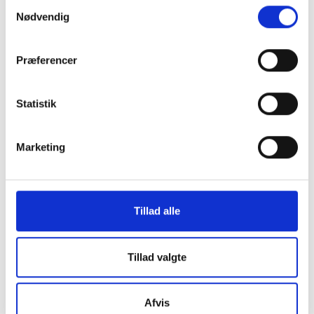
Samtykkevalg
Nødvendig
Relateret indhold
Viden
Præferencer
VÆRKTØJ
Prioriteringsworkshop
Statistik
09. april 2026
Marketing
GUIDE
Ambitionsworkshop
09. april 2026
Tillad alle
RENOVERINGER
Tillad valgte
Netværk for genhusningsmedarbejdere
12. marts 2026
Afvis