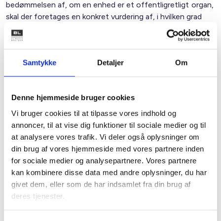
bedømmelsen af, om en enhed er et offentligretligt organ,
skal der foretages en konkret vurdering af, i hvilken grad
enheden er integreret i den offentlige forvaltning.
Styresignalet har virkning på moms indbetalt tilbage til 1.
januar 2012, og det forventes, at den opkrævede moms,
Samtykke
Detaljer
Om
der skal refunderes fra statens side, vil blive modregnet i
fremtidige kommunale renovationsgebyrer som følge af
hvile-i-sig-selv princippet.
Denne hjemmeside bruger cookies
Vi bruger cookies til at tilpasse vores indhold og
Se nærmere i
momslovens § 3, stk. 2, nr. 2 og 3
om
annoncer, til at vise dig funktioner til sociale medier og til
definition af afgiftspligtige personer.
at analysere vores trafik. Vi deler også oplysninger om
Se nærmere i
BL Informerer 2523 - Styresignal fra
din brug af vores hjemmeside med vores partnere inden
Skattestyrelsen om moms på renovationsydelser.
for sociale medier og analysepartnere. Vores partnere
kan kombinere disse data med andre oplysninger, du har
givet dem, eller som de har indsamlet fra din brug af
Spørgsmål til drøftelse
deres tjenester.
Er det kommunen, et fælleskommunalt selskab eller et A/S,
der leverer vores renovationsydelsen?