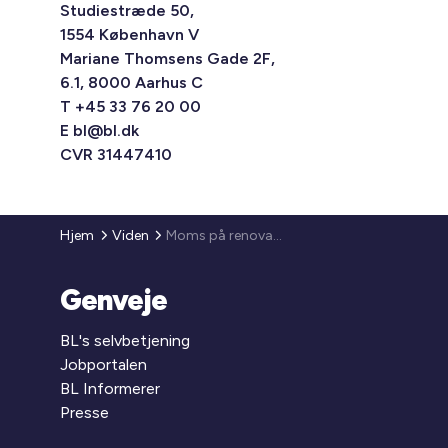
Studiestræde 50,
1554 København V
Mariane Thomsens Gade 2F,
6.1, 8000 Aarhus C
T +45 33 76 20 00
E
bl@bl.dk
CVR 31447410
Hjem
Viden
Moms på renovationsgebyrer
Genveje
BL's selvbetjening
Jobportalen
BL Informerer
Presse