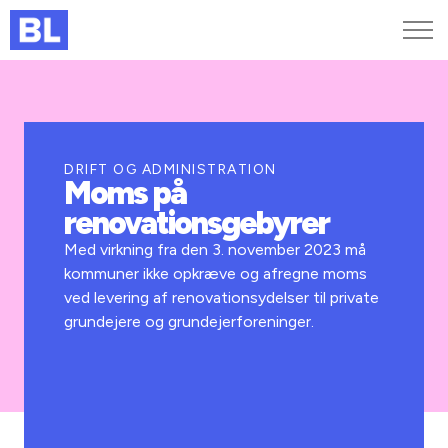
Genveje
Find medarbejder
Kurser og arrangementer
DRIFT OG ADMINISTRATION
Moms på
Jobportalen
renovationsgebyrer
MitBL
Med virkning fra den 3. november 2023 må
kommuner ikke opkræve og afregne moms
ved levering af renovationsydelser til private
grundejere og grundejerforeninger.