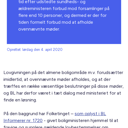
tid efter udstedte sundheds- og
ældreministeren forbud mod forsamlinger på
flere end 10 personer, og dermed er der for
tiden formelt forbud mod at afholde
ovennævnte møder.
Oprettet: lørdag den 4. april 2020
Lovgivningen på det almene boligområde m.v. forudsætter
imidlertid, at ovennævnte møder afholdes, og at der
træffes en række væsentlige beslutninger på disse møder,
og BL har derfor været i tæt dialog med ministeriet for at
finde en løsning.
På den baggrund har Folketinget –
som oplyst i BL
Informerer nr. 1720
- givet boligministeren hjemmel til at
fravige og supplere gældende lovbestemmelser om