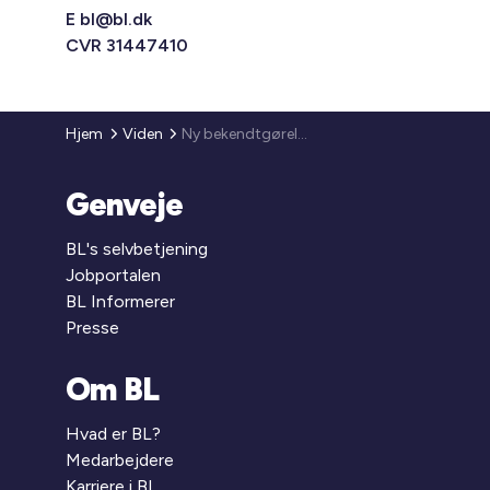
E
bl@bl.dk
CVR 31447410
Hjem
Viden
Ny bekendtgørelse om fravigelse af regler på boligområdet som følge af coronavirus
Genveje
BL's selvbetjening
Jobportalen
BL Informerer
Presse
Om BL
Hvad er BL?
Medarbejdere
Karriere i BL