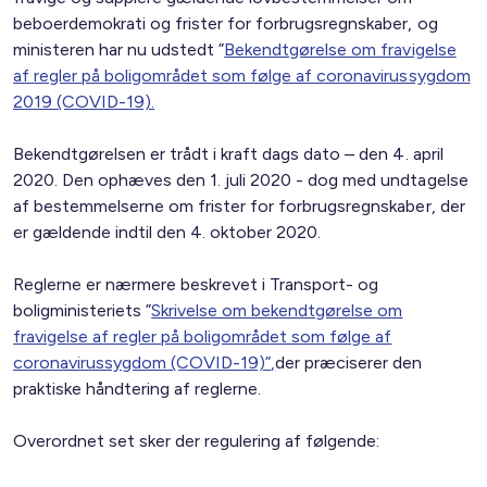
beboerdemokrati og frister for forbrugsregnskaber, og
ministeren har nu udstedt ”
Bekendtgørelse om fravigelse
af regler på boligområdet som følge af coronavirussygdom
2019 (COVID-19).
Bekendtgørelsen er trådt i kraft dags dato – den 4. april
2020. Den ophæves den 1. juli 2020 - dog med undtagelse
af bestemmelserne om frister for forbrugsregnskaber, der
er gældende indtil den 4. oktober 2020.
Reglerne er nærmere beskrevet i Transport- og
boligministeriets ”
Skrivelse om bekendtgørelse om
fravigelse af regler på boligområdet som følge af
coronavirussygdom (COVID-19)”
,
der præciserer den
praktiske håndtering af reglerne.
Overordnet set sker der regulering af følgende: