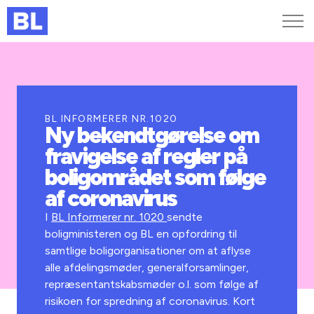
Genveje
Find medarbejder
Kurser og arrangementer
BL INFORMERER NR.1020
Ny bekendtgørelse om
Jobportalen
fravigelse af regler på
MitBL
boligområdet som følge
af coronavirus
I
BL Informerer nr. 1020
sendte
boligministeren og BL en opfordring til
samtlige boligorganisationer om at aflyse
alle afdelingsmøder, generalforsamlinger,
repræsentantskabsmøder o.l. som følge af
risikoen for spredning af coronavirus. Kort