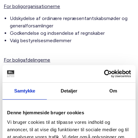
For boligorganisationerne
Udskydelse af ordinære repræsentantskabsmøder og
generalforsamlinger
Godkendelse og indsendelse af regnskaber
Valg bestyrelsesmedlemmer
For boligafdelingerne
Udskydelse eller aflysning af ordinære
afdelingsmøder
Godkendelse af driftsbudgetter og regnskaber
Samtykke
Detaljer
Om
Valg af medlemmer til afdelingsbestyrelse og
repræsentanter til repræsentantskabet
Forlængelse af frister for forbrugsregnskaber
Denne hjemmeside bruger cookies
Vi bruger cookies til at tilpasse vores indhold og
Til almindelig orientering er frister for forbrugsregnskaber
annoncer, til at vise dig funktioner til sociale medier og til
tilsvarende forlænget for private lejemål og
at analysere vores trafik. Vi deler også oplysninger om