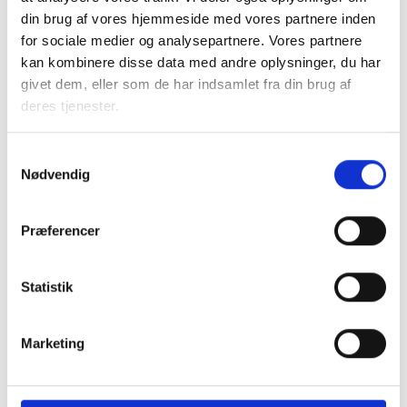
erhvervslejemål.
din brug af vores hjemmeside med vores partnere inden
for sociale medier og analysepartnere. Vores partnere
Hvis de midlertidige regler giver anledning til tvivl, kan
kan kombinere disse data med andre oplysninger, du har
chefjurist Sanne Steen Petersen kontaktes.
givet dem, eller som de har indsamlet fra din brug af
deres tjenester.
Med venlig hilsen
Samtykkevalg
Nødvendig
Bent Madsen / Sanne Steen Petersen
Præferencer
Relateret indhold
Viden
Statistik
BL INFORMERER
Marketing
Sundhedsreformens konsekvenser for
kommunale lejemål i almene ældre- og
plejeboliger
20. marts 2026