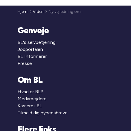
Hjem
Viden
Ny vejledning om udlejningsvanskeligheder i almene ældreboliger
Genveje
BL's selvbetjening
Jobportalen
BL Informerer
Presse
Om BL
Hvad er BL?
Medarbejdere
Karriere i BL
Tilmeld dig nyhedsbreve
Flere links