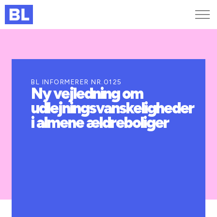
Genveje
Find medarbejder
Kurser og arrangementer
BL INFORMERER NR.0125
Ny vejledning om
Jobportalen
udlejningsvanskeligheder
MitBL
i almene ældreboliger