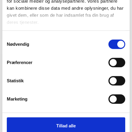
Tlf: 53 73 15 48
for sociale medier og analysepartnere. Vores partnere
Mail: sfp@bl.dk
kan kombinere disse data med andre oplysninger, du har
givet dem, eller som de har indsamlet fra din brug af
deres tjenester.
Samtykkevalg
Nødvendig
Præferencer
Relateret indhold
Viden
Statistik
BL INFORMERER
Ny bekendtgørelse om udlejning af almene
boliger
Marketing
11. september 2024
Tillad alle
BL INFORMERER