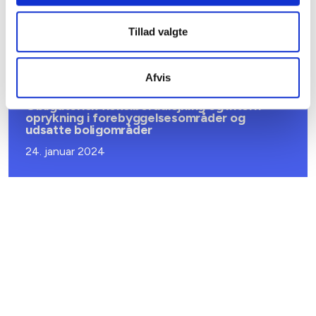
Tilsynsanalyse – spørgeskema til
boligorganisationerne
Tillad valgte
07. februar 2024
Afvis
BL INFORMERER
Obligatorisk fleksibel udlejning og intern
oprykning i forebyggelsesområder og
udsatte boligområder
24. januar 2024